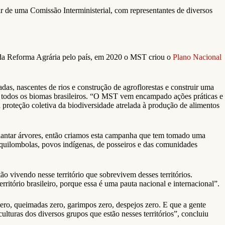
r de uma Comissão Interministerial, com representantes de diversos
os da Reforma Agrária pelo país, em 2020 o MST criou o
Plano Nacional
s, nascentes de rios e construção de agroflorestas e construir uma
 todos os biomas brasileiros. “O MST vem encampado ações práticas e
 proteção coletiva da biodiversidade atrelada à produção de alimentos
plantar árvores, então criamos esta campanha que tem tomado uma
 quilombolas, povos indígenas, de posseiros e das comunidades
ão vivendo nesse território que sobrevivem desses territórios.
itório brasileiro, porque essa é uma pauta nacional e internacional”.
zero, queimadas zero, garimpos zero, despejos zero. E que a gente
turas dos diversos grupos que estão nesses territórios”, concluiu