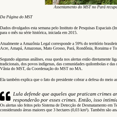
Assentamento do MST no Pará recuper
Da Página do MST
Dados divulgados esta semana pelo Instituto de Pesquisas Espaciais (
para o mês na série histórica, iniciada em 2015.
Atualmente a Amazônia Legal corresponde a 59% do território brasilei
Acre, Amapá, Amazonas, Mato Grosso, Pará, Rondônia, Roraima e Tocan
Segundo algumas análises, essa queda nos alertas estão diretamente li
tradicionais, dos povos indígenas, das comunidades quilombolas e das m
Vânia do MST, da Coordenação do MST no MA.
Ela também explica que o fato do presidente cobrar a defesa do meio a
Lula defende que aqueles que praticam crimes am
responderão por esses crimes. Então, isso intimi
Os alertas são feitos pelo Sistema de Detecção de Desmatamento em Tem
considerando áreas maiores que 3 hectares (0,03 km²). Também são ana