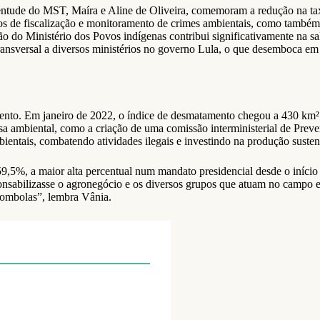
uventude do MST, Maíra e Aline de Oliveira, comemoram a redução na ta
gãos de fiscalização e monitoramento de crimes ambientais, como também
o do Ministério dos Povos indígenas contribui significativamente na sal
nsversal a diversos ministérios no governo Lula, o que desemboca em a
ento. Em janeiro de 2022, o índice de desmatamento chegou a 430 km²
sa ambiental, como a criação de uma comissão interministerial de Pre
ambientais, combatendo atividades ilegais e investindo na produção suste
,5%, a maior alta percentual num mandato presidencial desde o início
ponsabilizasse o agronegócio e os diversos grupos que atuam no campo 
ilombolas”, lembra Vânia.