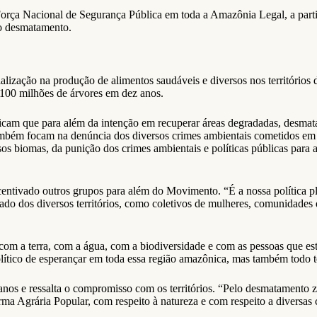
Força Nacional de Segurança Pública em toda a Amazônia Legal, a parti
 o desmatamento.
ialização na produção de alimentos saudáveis e diversos nos territóri
 100 milhões de árvores em dez anos.
am que para além da intenção em recuperar áreas degradadas, desmatada
também focam na denúncia dos diversos crimes ambientais cometidos em
s biomas, da punição dos crimes ambientais e políticas públicas para a
ncentivado outros grupos para além do Movimento. “É a nossa política 
do dos diversos territórios, como coletivos de mulheres, comunidades
 com a terra, com a água, com a biodiversidade e com as pessoas que est
tico de esperançar em toda essa região amazônica, mas também todo terr
 anos e ressalta o compromisso com os territórios. “Pelo desmatamento 
Agrária Popular, com respeito à natureza e com respeito a diversas cul