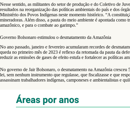
Nesse sentido, as militantes do setor de produção e do Coletivo de J
resultados na reorganização das políticas ambientais do país e dos ór
Ministério dos Povos Indígenas neste momento histórico. “A constituiçã
mineradoras. Além disso, a pauta do meio ambiente é apontada como tra
amazônico, e para o combate ao garimpo.”
Governo Bolsonaro estimulou o desmatamento da Amazônia
No ano passado, janeiro e fevereiro acumularam recordes de desmatam
queda no primeiro mês de 2023 é reflexo da retomada da pauta da defe
reduzir as emissões de gases de efeito estufa e fortalecer as políticas 
No governo de Jair Bolsonaro, o desmatamento na Amazônia cresceu 59
lei, sem nenhum instrumento que regulasse, que fiscalizasse e que res
assassinam trabalhadores indígenas, camponeses e ambientalistas e qu