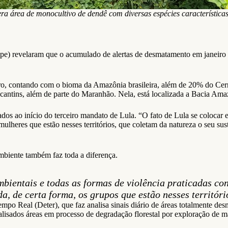
a área de monocultivo de dendê com diversas espécies característic
Inpe) revelaram que o acumulado de alertas de desmatamento em janeir
ro, contando com o bioma da Amazônia brasileira, além de 20% do Cerra
tins, além de parte do Maranhão. Nela, está localizada a Bacia Amaz
gados ao início do terceiro mandato de Lula. “O fato de Lula se coloc
ulheres que estão nesses territórios, que coletam da natureza o seu sus
mbiente também faz toda a diferença.
bientais e todas as formas de violência praticadas con
da, de certa forma, os grupos que estão nesses territór
po Real (Deter), que faz analisa sinais diário de áreas totalmente des
lisados áreas em processo de degradação florestal por exploração de m