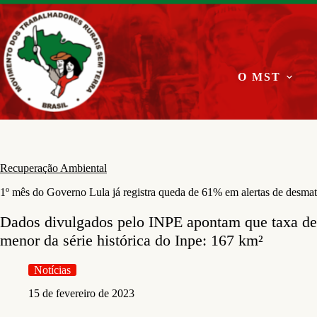
Pular
para
o
conteúdo
O MST
Recuperação Ambiental
1º mês do Governo Lula já registra queda de 61% em alertas de desm
Dados divulgados pelo INPE apontam que taxa de 
menor da série histórica do Inpe: 167 km²
Notícias
15 de fevereiro de 2023