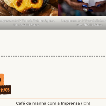
forma Agrária,
Lançamento da IV Feira da Reforma Agrária,
Lançamento da
mos
foto: Priscila Ramos
Fo