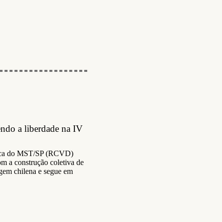
endo a liberdade na IV
tica do MST/SP (RCVD)
m a construção coletiva de
rigem chilena e segue em