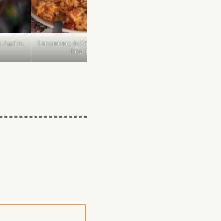
 IV Feira da Reforma Agrária,
Lançamento da IV Feira da Reforma Agrária,
to: Priscila Ramos
foto: Priscila Ramos