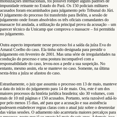
mobilizações internacionais, foi possível romper alguns padrões de
impunidade reinante no Estado do Pará. Os 150 policiais militares
acusados foram encaminhados para julgamento pelo Tribunal do Júri.
O julgamento do processo foi transferido para Belém, a sessão de
julgamento onde foram absolvidos os três oficiais comandantes do
massacre foi anulada, a utilização da principal prova da acusação – um
parecer técnico da Unicamp que comprova o massacre – foi permitida
no julgamento.
Outra aspecto importante nesse processo foi a saída da juíza Eva do
Amaral Coelho do caso. Ela tinha sido designada para presidir o
julgamento em fevereiro de 2001. Mas uma série de irregularidades na
condução do processo e uma postura incompatível com a
responsabilidade do caso, levou-nos a pedir a sua suspeição. No
entanto, mesmo assim, ela se manteve no caso. Somente, na última
sexta-feira a juíza se afastou do caso.
Estranhamente, o juiz que assumiu o processo em 13 de maio, manteve
a data do início do julgamento para 14 de maio. Ora, este é um dos
maiores processos da história jurídica brasileira; são 30 volumes, com
mais de 10 mil páginas e 150 acusados. Portanto, seria razoável adiá-lo
por pelo menos 15 dias, até para que a acusação e sua assistência
pudessem estabelecer regras claras com o atual juiz sobre o desenrolar
das várias sessões. O adiamento não acarretaria maiores percalços para
o processo, posto que já se arrasta há mais de seis anos. Ademais, isso