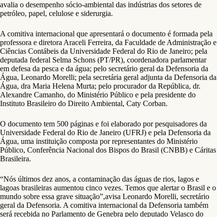
avalia o desempenho sócio-ambiental das indústrias dos setores de
petróleo, papel, celulose e siderurgia.
A comitiva internacional que apresentará o documento é formada pela
professora e diretora Araceli Ferreira, da Faculdade de Administração e
Ciências Contábeis da Universidade Federal do Rio de Janeiro; pela
deputada federal Selma Schons (PT/PR), coordenadora parlamentar
em defesa da pesca e da água; pelo secretário geral da Defensoria da
Água, Leonardo Morelli; pela secretária geral adjunta da Defensoria da
Água, dra Maria Helena Murta; pelo procurador da República, dr.
Alexandre Camanho, do Ministério Público e pela presidente do
Instituto Brasileiro do Direito Ambiental, Caty Corban.
O documento tem 500 páginas e foi elaborado por pesquisadores da
Universidade Federal do Rio de Janeiro (UFRJ) e pela Defensoria da
Água, uma instituição composta por representantes do Ministério
Público, Conferência Nacional dos Bispos do Brasil (CNBB) e Cáritas
Brasileira.
“Nós últimos dez anos, a contaminação das águas de rios, lagos e
lagoas brasileiras aumentou cinco vezes. Temos que alertar o Brasil e o
mundo sobre essa grave situação”,avisa Leonardo Morelli, secretário
geral da Defensoria. A comitiva internacional da Defensoria também
será recebida no Parlamento de Genebra pelo deputado Velasco do