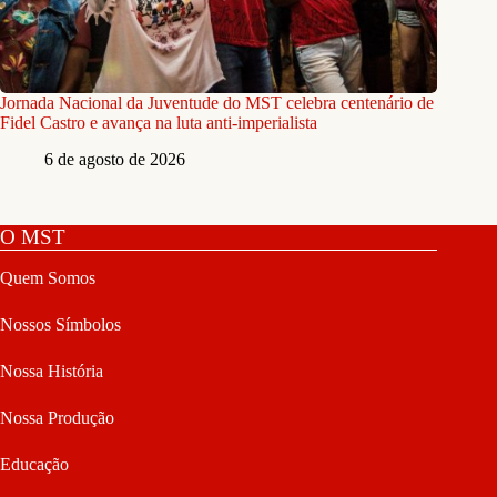
Jornada Nacional da Juventude do MST celebra centenário de
Fidel Castro e avança na luta anti-imperialista
6 de agosto de 2026
O MST
Quem Somos
Nossos Símbolos
Nossa História
Nossa Produção
Educação