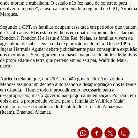
onde moram e trabalham. O estado não fez nada de concreto para
resolver o impasse”, acusou a coordenadora regional da CPT, Auriédia
Marques.
Segundo a CPT, as famílias ocupam essa área em períodos que variam
de 5 a 45 anos. Elas estão divididas em quatro comunidades – Jamanã,
Rondon I, Rondon II e Jesus é Meu Rei. Nelas, as famílias vivem da
agricultura de subsistência e da exploração madeireira. Desde 1995,
Juçara Hermida Aguiar debate judicialmente para conseguir a expulsão
dos moradores. Seu argumento se baseia na posse de títulos definitivos
de propriedade da terra que pertenciam ao seu pai, Walfrido Maia,
morto.
Auriédia relatou que, em 2001, o então governador Amazonino
Mendes assinou um decreto autorizando a desapropriação dos terrenos
em disputa. “Houve todo o procedimento necessário para a
desapropriação, mas o governo não pagou a indenização. Por isso, em
dois anos, a propriedade voltou para a família de Walfrido Maia”,
explicou o assessor jurídico do Instituto de Terras do Amazonas
(Iteam), Emanuel Altamar.