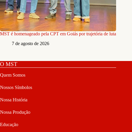
MST é homenageado pela CPT em Goiás por trajetória de luta
7 de agosto de 2026
O MST
Quem Somos
Nossos Símbolos
Nossa História
Nossa Produção
Educação