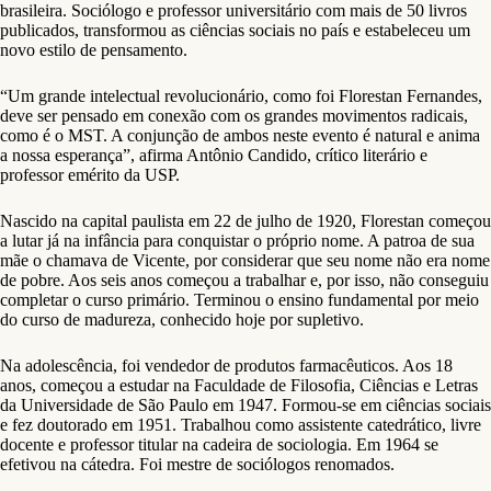
brasileira. Sociólogo e professor universitário com mais de 50 livros
publicados, transformou as ciências sociais no país e estabeleceu um
novo estilo de pensamento.
“Um grande intelectual revolucionário, como foi Florestan Fernandes,
deve ser pensado em conexão com os grandes movimentos radicais,
como é o MST. A conjunção de ambos neste evento é natural e anima
a nossa esperança”, afirma Antônio Candido, crítico literário e
professor emérito da USP.
Nascido na capital paulista em 22 de julho de 1920, Florestan começou
a lutar já na infância para conquistar o próprio nome. A patroa de sua
mãe o chamava de Vicente, por considerar que seu nome não era nome
de pobre. Aos seis anos começou a trabalhar e, por isso, não conseguiu
completar o curso primário. Terminou o ensino fundamental por meio
do curso de madureza, conhecido hoje por supletivo.
Na adolescência, foi vendedor de produtos farmacêuticos. Aos 18
anos, começou a estudar na Faculdade de Filosofia, Ciências e Letras
da Universidade de São Paulo em 1947. Formou-se em ciências sociais
e fez doutorado em 1951. Trabalhou como assistente catedrático, livre
docente e professor titular na cadeira de sociologia. Em 1964 se
efetivou na cátedra. Foi mestre de sociólogos renomados.