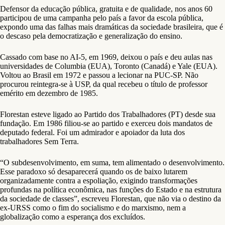
Defensor da educação pública, gratuita e de qualidade, nos anos 60
participou de uma campanha pelo país a favor da escola pública,
expondo uma das falhas mais dramáticas da sociedade brasileira, que é
o descaso pela democratização e generalização do ensino.
Cassado com base no AI-5, em 1969, deixou o país e deu aulas nas
universidades de Columbia (EUA), Toronto (Canadá) e Yale (EUA).
Voltou ao Brasil em 1972 e passou a lecionar na PUC-SP. Não
procurou reintegra-se à USP, da qual recebeu o título de professor
emérito em dezembro de 1985.
Florestan esteve ligado ao Partido dos Trabalhadores (PT) desde sua
fundação. Em 1986 filiou-se ao partido e exerceu dois mandatos de
deputado federal. Foi um admirador e apoiador da luta dos
trabalhadores Sem Terra.
“O subdesenvolvimento, em suma, tem alimentado o desenvolvimento.
Esse paradoxo só desaparecerá quando os de baixo lutarem
organizadamente contra a espoliação, exigindo transformações
profundas na política econômica, nas funções do Estado e na estrutura
da sociedade de classes”, escreveu Florestan, que não via o destino da
ex-URSS como o fim do socialismo e do marxismo, nem a
globalização como a esperança dos excluídos.