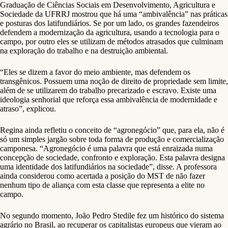
Graduação de Ciências Sociais em Desenvolvimento, Agricultura e
Sociedade da UFRRJ mostrou que há uma “ambivalência” nas práticas
e posturas dos latifundiários. Se por um lado, os grandes fazendeiros
defendem a modernização da agricultura, usando a tecnologia para o
campo, por outro eles se utilizam de métodos atrasados que culminam
na exploração do trabalho e na destruição ambiental.
“Eles se dizem a favor do meio ambiente, mas defendem os
transgênicos. Possuem uma noção de direito de propriedade sem limite,
além de se utilizarem do trabalho precarizado e escravo. Existe uma
ideologia senhorial que reforça essa ambivalência de modernidade e
atraso”, explicou.
Regina ainda refletiu o conceito de “agronegócio” que, para ela, não é
só um simples jargão sobre toda forma de produção e comercialização
camponesa. “Agronegócio é uma palavra que está enraizada numa
concepção de sociedade, confronto e exploração. Esta palavra designa
uma identidade dos latifundiários na sociedade”, disse. A professora
ainda considerou como acertada a posição do MST de não fazer
nenhum tipo de aliança com esta classe que representa a elite no
campo.
No segundo momento, João Pedro Stedile fez um histórico do sistema
agrário no Brasil, ao recuperar os capitalistas europeus que vieram ao