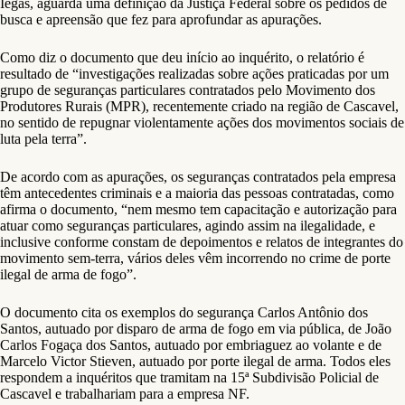
Iegas, aguarda uma definição da Justiça Federal sobre os pedidos de
busca e apreensão que fez para aprofundar as apurações.
Como diz o documento que deu início ao inquérito, o relatório é
resultado de “investigações realizadas sobre ações praticadas por um
grupo de seguranças particulares contratados pelo Movimento dos
Produtores Rurais (MPR), recentemente criado na região de Cascavel,
no sentido de repugnar violentamente ações dos movimentos sociais de
luta pela terra”.
De acordo com as apurações, os seguranças contratados pela empresa
têm antecedentes criminais e a maioria das pessoas contratadas, como
afirma o documento, “nem mesmo tem capacitação e autorização para
atuar como seguranças particulares, agindo assim na ilegalidade, e
inclusive conforme constam de depoimentos e relatos de integrantes do
movimento sem-terra, vários deles vêm incorrendo no crime de porte
ilegal de arma de fogo”.
O documento cita os exemplos do segurança Carlos Antônio dos
Santos, autuado por disparo de arma de fogo em via pública, de João
Carlos Fogaça dos Santos, autuado por embriaguez ao volante e de
Marcelo Victor Stieven, autuado por porte ilegal de arma. Todos eles
respondem a inquéritos que tramitam na 15ª Subdivisão Policial de
Cascavel e trabalhariam para a empresa NF.