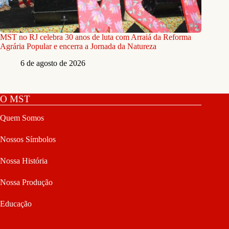
MST no RJ celebra 30 anos de luta com Arraiá da Reforma
Agrária Popular e encerra a Jornada da Natureza
6 de agosto de 2026
O MST
Quem Somos
Nossos Símbolos
Nossa História
Nossa Produção
Educação