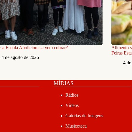
 a Escola Abolicionista vem cobrar?
Alimento s
Feiras Est
4 de agosto de 2026
4 de
MÍDIAS
Rádios
Vídeos
Galerias de Imagens
Musicoteca