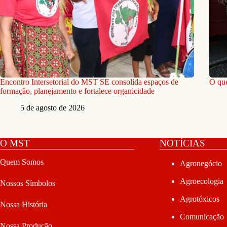
Encontro Intersetorial do MST SE consolida espaços de
O que
formação, planejamento e fortalece organicidade
5 de agosto de 2026
O MST
NOTÍCIAS
Quem Somos
Agronegócio
Agroecologia
Nossos Símbolos
Agrotóxicos
Nossa História
Comunicação
Nossa Produção