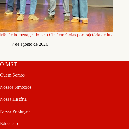
MST é homenageado pela CPT em Goiás por trajetória de luta
7 de agosto de 2026
O MST
Quem Somos
Nossos Símbolos
Nossa História
Nossa Produção
Educação