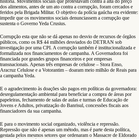
história. Movimentos sociais que protestavam contra a alta do preço
dos alimentos, antes de um ato contra a corrupção, foram cercados e
feridos pela Brigada Militar. O objetivo da polícia gaúcha era evidente:
impedir que os movimentos sociais denunciassem a corrupção que
sustenta o Governo Yeda Crusius.
Corrupção esta que não se dá apenas no desvio de recursos de órgãos
públicos, como os R$ 44 milhões desviados do DETRAN sob
investigação por uma CPI. A corrupção também é institucionalizada e
formalizada nos financiamentos de campanha. A Governadora foi
financiada por grandes grupos financeiros e por empresas
transnacionais. Apenas três empresas de celulose – Stora Enso,
Aracruz Celulose e a Votorantim – doaram meio milhão de Reais para
a campanha Yeda.
E o agradecimento às doações são pagos em políticas da governadora:
desregulamentação ambiental para beneficiar a compra de áreas por
papeleiras, fechamento de salas de aulas e turmas de Educação de
Jovens e Adultos, privatização do Banrisul, concessões fiscais aos
financiadores da sua campanha.
E para o movimento social organizado, violência e repressão.
Repressão que não é apenas um método, mas é parte desta política,
gestada pelos mesmos setores que ordenaram o Massacre de Eldorado