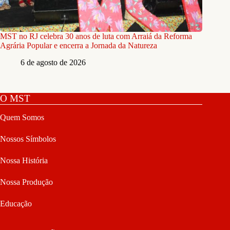
MST no RJ celebra 30 anos de luta com Arraiá da Reforma
Agrária Popular e encerra a Jornada da Natureza
6 de agosto de 2026
O MST
Quem Somos
Nossos Símbolos
Nossa História
Nossa Produção
Educação