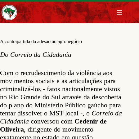
Pular
para
o
conteúdo
A contrapartida da adesão ao agronegócio
Do Correio da Cidadania
Com o recrudescimento da violência aos
movimentos sociais e as articulações para
criminalizá-los - fatos nacionalmente vistos
no Rio Grande do Sul através da descoberta
do plano do Ministério Público gaúcho para
tentar dissolver o MST local -, o
Correio da
Cidadania
conversou com
Cedenir de
Oliveira
, dirigente do movimento
exatamente no estado em questão.