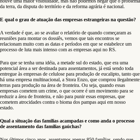
houve uma maior visibilidade, mas não podemos negar que o problema
da terra, da disputa do território e da reforma agrária é nacional.
E qual o grau de atuação das empresas estrangeiras na questão?
A verdade é que, ao se avaliar o relatório de quando começaram as
reuniões para montar os dossiês, vemos que tais encontros se
relacionam muito com as datas e períodos em que se estabelece um
processo de luta mais intenso com as empresas aqui no RS.
Para que se tenha uma idéia, a metade sul do estado, que era uma
potencial área a ser destinada para assentamentos, já está sendo toda
entregue às empresas de celulose para produção de eucalipto, tanto que
há uma empresa multinacional, a Stora Enzo, que comprou ilegalmente
terras para produção na área de fronteira. Ou seja, quando essas
empresas cometem um crime, o que ocorre é um movimento para se
reduzir a área de fronteira, e não para punir essas empresas, que
cometem atrocidades contra o bioma dos pampas aqui em nosso
estado.
Qual a situação das famílias acampadas e como anda o processo
de assentamento das famílias gaúchas?
Nos últimos cinco anos, assentamos apenas 850 famílias, sendo que