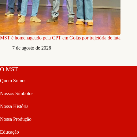
MST é homenageado pela CPT em Goiás por trajetória de luta
7 de agosto de 2026
O MST
Quem Somos
Nossos Símbolos
Nossa História
Nossa Produção
Educação