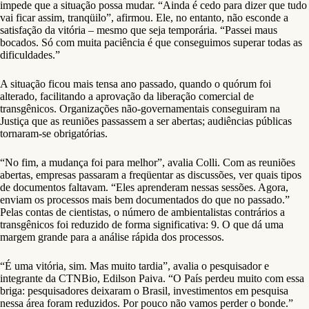
impede que a situação possa mudar. “Ainda é cedo para dizer que tudo
vai ficar assim, tranqüilo”, afirmou. Ele, no entanto, não esconde a
satisfação da vitória – mesmo que seja temporária. “Passei maus
bocados. Só com muita paciência é que conseguimos superar todas as
dificuldades.”
A situação ficou mais tensa ano passado, quando o quórum foi
alterado, facilitando a aprovação da liberação comercial de
transgênicos. Organizações não-governamentais conseguiram na
Justiça que as reuniões passassem a ser abertas; audiências públicas
tornaram-se obrigatórias.
“No fim, a mudança foi para melhor”, avalia Colli. Com as reuniões
abertas, empresas passaram a freqüentar as discussões, ver quais tipos
de documentos faltavam. “Eles aprenderam nessas sessões. Agora,
enviam os processos mais bem documentados do que no passado.”
Pelas contas de cientistas, o número de ambientalistas contrários a
transgênicos foi reduzido de forma significativa: 9. O que dá uma
margem grande para a análise rápida dos processos.
“É uma vitória, sim. Mas muito tardia”, avalia o pesquisador e
integrante da CTNBio, Edilson Paiva. “O País perdeu muito com essa
briga: pesquisadores deixaram o Brasil, investimentos em pesquisa
nessa área foram reduzidos. Por pouco não vamos perder o bonde.”