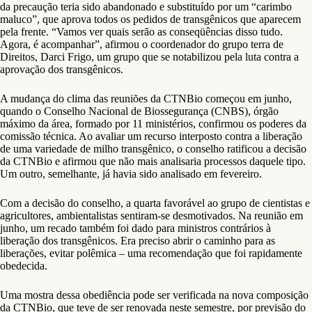
da precaução teria sido abandonado e substituído por um “carimbo
maluco”, que aprova todos os pedidos de transgênicos que aparecem
pela frente. “Vamos ver quais serão as conseqüências disso tudo.
Agora, é acompanhar”, afirmou o coordenador do grupo terra de
Direitos, Darci Frigo, um grupo que se notabilizou pela luta contra a
aprovação dos transgênicos.
A mudança do clima das reuniões da CTNBio começou em junho,
quando o Conselho Nacional de Biossegurança (CNBS), órgão
máximo da área, formado por 11 ministérios, confirmou os poderes da
comissão técnica. Ao avaliar um recurso interposto contra a liberação
de uma variedade de milho transgênico, o conselho ratificou a decisão
da CTNBio e afirmou que não mais analisaria processos daquele tipo.
Um outro, semelhante, já havia sido analisado em fevereiro.
Com a decisão do conselho, a quarta favorável ao grupo de cientistas e
agricultores, ambientalistas sentiram-se desmotivados. Na reunião em
junho, um recado também foi dado para ministros contrários à
liberação dos transgênicos. Era preciso abrir o caminho para as
liberações, evitar polêmica – uma recomendação que foi rapidamente
obedecida.
Uma mostra dessa obediência pode ser verificada na nova composição
da CTNBio, que teve de ser renovada neste semestre, por previsão do