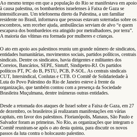
Ao mesmo tempo em que a população do Rio se manifestava em apoio
à causa palestina, os bombardeios israelenses à Faixa de Gaza se
intensificavam. Um telefonema direto da Palestina, a um familiar
residente no Brasil, informava que pessoas estavam soterradas sobre os
escombros, sem receber ajuda, ambulâncias serviam de alvo “e quem
escapava dos bombardeios era atingido por metralhadores, por terra”.
A maioria das vítimas era formada por mulheres e crianças.
O ato em apoio aos palestinos reuniu um grande número de sindicatos,
entidades humanitárias, movimentos sociais, partidos políticos, centrais
sindicais. Dentre os sindicatos, havia dirigentes e militantes dos
Correios, Bancários, SEPE, Sintuff, Sindipetro-RJ. Os partidos
políticos PT, PC do B, PSTU, PCB, P-SOL. As centrais sindicais
CUT, Intersindical, Conlutas e CTB. O Comitê de Solidariedade à
Luta do Povo Palestino do Rio de Janeiro esteve à frente da
organização, que também contou com a presença da Sociedade
Brasileira Muçulmana, dentre inúmeras outras entidades.
Desde a retomada dos ataques de Israel sobre a Faixa de Gaza, em 27
de dezembro, os brasileiros já realizaram manifestações em várias
capitais, em favor dos palestinos. Florianópolis, Manaus, São Paulo e
Salvador foram as primeiras. No Rio, as organizações que integram o
Comitê reuniram-se após o ato desta quinta, para discutir os novos
passos da luta contra o holocausto palestino.