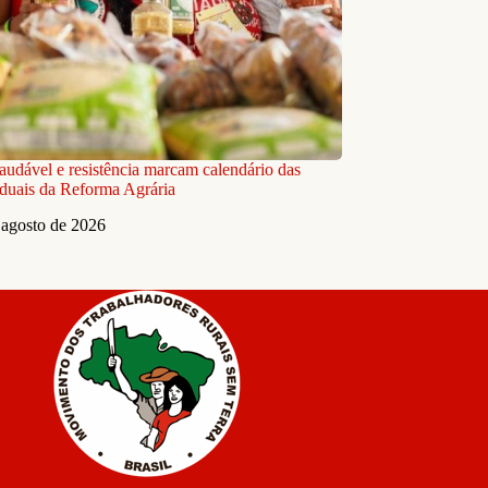
audável e resistência marcam calendário das
aduais da Reforma Agrária
 agosto de 2026