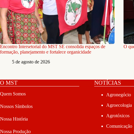
Encontro Intersetorial do MST SE consolida espaços de
O que
formação, planejamento e fortalece organicidade
5 de agosto de 2026
O MST
NOTÍCIAS
Quem Somos
Agronegócio
Agroecologia
Nossos Símbolos
Agrotóxicos
Nossa História
Comunicação
Nossa Produção