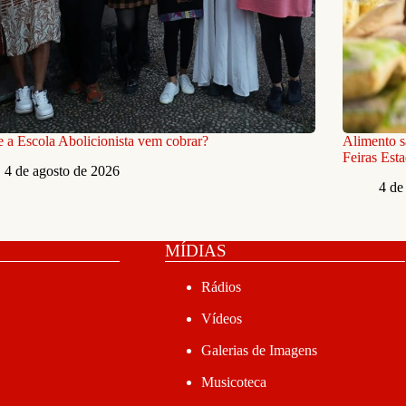
 a Escola Abolicionista vem cobrar?
Alimento s
Feiras Est
4 de agosto de 2026
4 de
MÍDIAS
Rádios
Vídeos
Galerias de Imagens
Musicoteca