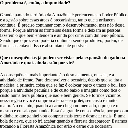
O problema é, então, a impunidade?
Grande parte do território da Amazônia é pertencente ao Poder Público
e a gestão sobre essas áreas é precaríssima, tanto que a grilagem
continua. É preciso continuar com o desenvolvimento, mas não dessa
forma. Porque abrem as fronteiras dessa forma e deixam as pessoas
fazerem o que bem entendem e ainda por cima com dinheiro público.
Sendo que o processo poderia continuar sendo produtivo, porém, de
forma sustentável. Isso é absolutamente possível.
Que consequências já podem ser vistas pela expansão do gado na
Amazônia e quais ainda estão por vir?
A consequência mais importante é o desmatamento, ou seja, é a
atividade de frente. Para desenvolver a pecuária, depois que se tira a
madeira, a primeira coisa que se faz é colocar pasto e trazer o boi. Isso
porque a atividade pecuária é de custo baixo e imagina como fica o
custo numa terra pública que não é bem gerida. Se formos vizinhos
nessa região e você comprou a terra e eu grilei, seu custo é muito
maior. No entanto, quando a carne chega no mercado, o preço é o
mesmo e eu saio ganhando. Essa é a grande consequência, porque com
o dinheiro que ganhei vou comprar mais terra e desmatar mais. É uma
bola de neve, que só irá acabar quando a floresta desaparecer. Estamos
trocando a Floresta Amazônica por grão e carne que poderiam