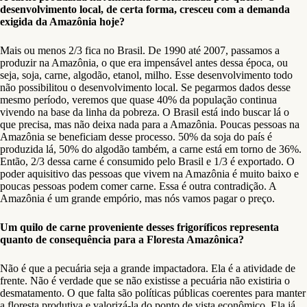
desenvolvimento local, de certa forma, cresceu com a demanda
exigida da Amazônia hoje?
Mais ou menos 2/3 fica no Brasil. De 1990 até 2007, passamos a
produzir na Amazônia, o que era impensável antes dessa época, ou
seja, soja, carne, algodão, etanol, milho. Esse desenvolvimento todo
não possibilitou o desenvolvimento local. Se pegarmos dados desse
mesmo período, veremos que quase 40% da população continua
vivendo na base da linha da pobreza. O Brasil está indo buscar lá o
que precisa, mas não deixa nada para a Amazônia. Poucas pessoas na
Amazônia se beneficiam desse processo. 50% da soja do país é
produzida lá, 50% do algodão também, a carne está em torno de 36%.
Então, 2/3 dessa carne é consumido pelo Brasil e 1/3 é exportado. O
poder aquisitivo das pessoas que vivem na Amazônia é muito baixo e
poucas pessoas podem comer carne. Essa é outra contradição. A
Amazônia é um grande empório, mas nós vamos pagar o preço.
Um quilo de carne proveniente desses frigoríficos representa
quanto de consequência para a Floresta Amazônica?
Não é que a pecuária seja a grande impactadora. Ela é a atividade de
frente. Não é verdade que se não existisse a pecuária não existiria o
desmatamento. O que falta são políticas públicas coerentes para manter
a floresta produtiva e valorizá-la do ponto de vista econômico. Ela já