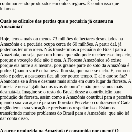
continuar sendo produzidos em outras regiões. É contra isso que
lutamos.
Quais os cálculos das perdas que a pecuária já causou na
Amazônia?
Hoje, temos mais ou menos 73 milhões de hectares desmatados na
Amazônia e a pecuária ocupa cerca de 60 milhões. A partir daí, já
podemos ter uma ideia. Nós transferimos a pecuária do Brasil para a
Amazônia, ou seja, para um bioma que não pode receber esse impacto,
porque a vocação dele não é esta. A Floresta Amazônica só existe
porque ela nutre a si mesma, pois grande parte do solo da Amazônia é
podre. Quando você entra nessa floresta, quebra esse ciclo. E, como o
solo é podre, a pastagem fica ali por pouco tempo. E aí o que se faz?
Abandona-se a área e desmata mais ainda em outro lugar da floresta. A
floresta é nossa “galinha dos ovos de ouro” e não precisamos mais
desmatá-la. Imagine se o resto do Brasil desse a contribuição para
produção de floresta, assim como a Amazônia contribui para a pecuária
quando sua vocação é para ser floresta? Percebe o contrassenso? Cada
região tem a sua vocação e precisamos respeitar isso. Estamos
transferindo muitos problemas do Brasil para a Amazônia, que não irá
dar conta disso.
A carne produzida na Amazônia é consumida por quem? O