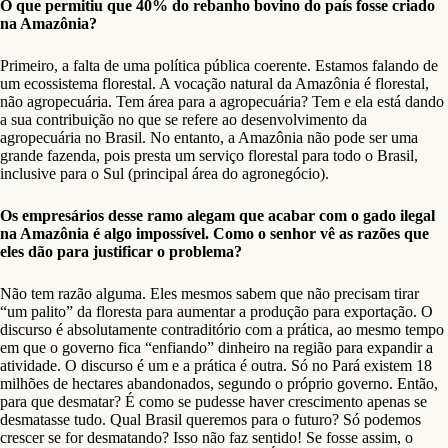
O que permitiu que 40% do rebanho bovino do país fosse criado
na Amazônia?
Primeiro, a falta de uma política pública coerente. Estamos falando de
um ecossistema florestal. A vocação natural da Amazônia é florestal,
não agropecuária. Tem área para a agropecuária? Tem e ela está dando
a sua contribuição no que se refere ao desenvolvimento da
agropecuária no Brasil. No entanto, a Amazônia não pode ser uma
grande fazenda, pois presta um serviço florestal para todo o Brasil,
inclusive para o Sul (principal área do agronegócio).
Os empresários desse ramo alegam que acabar com o gado ilegal
na Amazônia é algo impossível. Como o senhor vê as razões que
eles dão para justificar o problema?
Não tem razão alguma. Eles mesmos sabem que não precisam tirar
“um palito” da floresta para aumentar a produção para exportação. O
discurso é absolutamente contraditório com a prática, ao mesmo tempo
em que o governo fica “enfiando” dinheiro na região para expandir a
atividade. O discurso é um e a prática é outra. Só no Pará existem 18
milhões de hectares abandonados, segundo o próprio governo. Então,
para que desmatar? É como se pudesse haver crescimento apenas se
desmatasse tudo. Qual Brasil queremos para o futuro? Só podemos
crescer se for desmatando? Isso não faz sentido! Se fosse assim, o