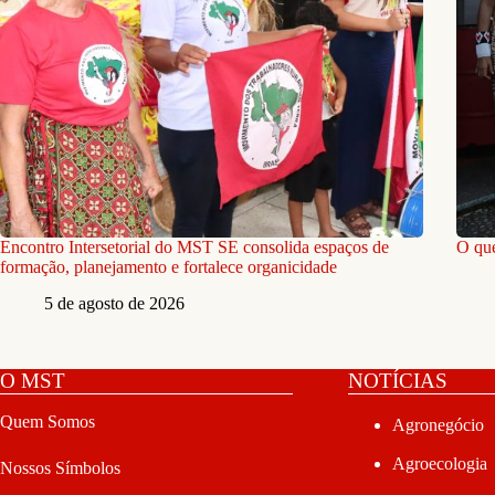
Encontro Intersetorial do MST SE consolida espaços de
O que
formação, planejamento e fortalece organicidade
5 de agosto de 2026
O MST
NOTÍCIAS
Quem Somos
Agronegócio
Agroecologia
Nossos Símbolos