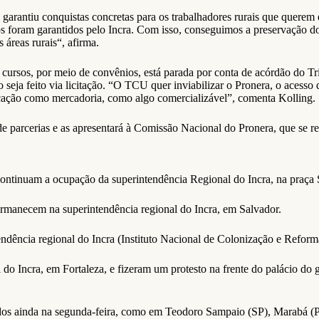
garantiu conquistas concretas para os trabalhadores rurais que querem 
foram garantidos pelo Incra. Com isso, conseguimos a preservação do 
áreas rurais“, afirma.
 cursos, por meio de convênios, está parada por conta de acórdão do T
so seja feito via licitação. “O TCU quer inviabilizar o Pronera, o ace
ucação como mercadoria, como algo comercializável”, comenta Kolling.
 parcerias e as apresentará à Comissão Nacional do Pronera, que se reu
 continuam a ocupação da superintendência Regional do Incra, na praça
rmanecem na superintendência regional do Incra, em Salvador.
ência regional do Incra (Instituto Nacional de Colonização e Reforma A
l do Incra, em Fortaleza, e fizeram um protesto na frente do palácio 
dos ainda na segunda-feira, como em Teodoro Sampaio (SP), Marabá (PA