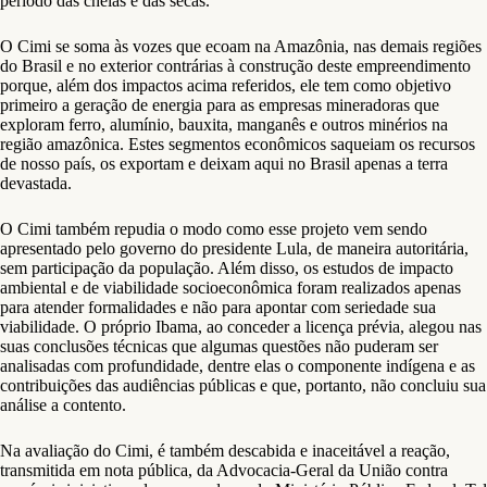
período das cheias e das secas.
O Cimi se soma às vozes que ecoam na Amazônia, nas demais regiões
do Brasil e no exterior contrárias à construção deste empreendimento
porque, além dos impactos acima referidos, ele tem como objetivo
primeiro a geração de energia para as empresas mineradoras que
exploram ferro, alumínio, bauxita, manganês e outros minérios na
região amazônica. Estes segmentos econômicos saqueiam os recursos
de nosso país, os exportam e deixam aqui no Brasil apenas a terra
devastada.
O Cimi também repudia o modo como esse projeto vem sendo
apresentado pelo governo do presidente Lula, de maneira autoritária,
sem participação da população. Além disso, os estudos de impacto
ambiental e de viabilidade socioeconômica foram realizados apenas
para atender formalidades e não para apontar com seriedade sua
viabilidade. O próprio Ibama, ao conceder a licença prévia, alegou nas
suas conclusões técnicas que algumas questões não puderam ser
analisadas com profundidade, dentre elas o componente indígena e as
contribuições das audiências públicas e que, portanto, não concluiu sua
análise a contento.
Na avaliação do Cimi, é também descabida e inaceitável a reação,
transmitida em nota pública, da Advocacia-Geral da União contra