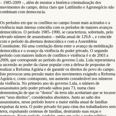
– 1985-2009 –, além de mostrar a histórica criminalização dos
movimentos do campo, deixa claro que Latifúndio e Agronegócio não
combinam com democracia.
Os períodos em que os conflitos no campo foram mais acirrados e a
violência mais intensa coincidiu com os períodos de maiores avanços
democráticos. O período 1985–1990, se caracterizou, sobretudo, pelo
elevado número de assassinatos – média anual de 129,8 -, e coincide
com o período da abertura democrática e com a Assembleia
Constituinte. Há uma correlação direta entre o avanço da mobilização
democrática e o avanço da violência do poder privado. O segundo
período com maiores índices de conflitos e violência é o de 2003 a
2009, que corresponde ao período do governo Lula. Lula representava
a ascensão ao poder da classe popular com a defesa de propostas de
realizar a Reforma Agrária e de garantir os direitos do povo do campo.
Isto provocou uma pressão maior dos movimentos exigindo a Reforma
Agrária e, como contraponto, um aumento considerável nos números
da violência. No primeiro ano do governo Lula, o número de
assassinatos pelo poder privado saltou para 73, numa clara
demonstração de que os “donos” da terra não aceitariam que se tocasse
em “seus direitos”, considerados absolutos. Junto ao salto dos
assassinatos, nesse período houve a maior média anual de famílias
expulsas da terra. O poder privado foi para cima dos trabalhadores sem
terra, expulsando centenas de famílias, destruindo suas roças e
pertences. Neste período, também, entra em ação o poder público