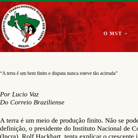
Pular
para
o
conteúdo
O MST
“A terra é um bem finito e disputa nunca esteve tão acirrada”
Por Lucio Vaz
Do Correio Braziliense
A terra é um meio de produção finito. Não se pod
definição, o presidente do Instituto Nacional de 
(Incra), Rolf Hackbart, tenta explicar o crescente