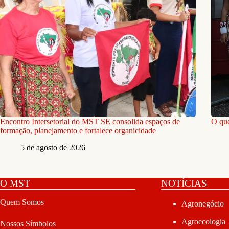
Encontro Intersetorial do MST SE consolida espaços de
O que
formação, planejamento e fortalece organicidade
5 de agosto de 2026
O MST
NOTÍCIAS
Quem Somos
Agronegócio
Agroecologia
Nossos Símbolos