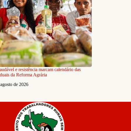
audável e resistência marcam calendário das
aduais da Reforma Agrária
 agosto de 2026