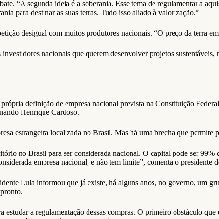
ate. “A segunda ideia é a soberania. Esse tema de regulamentar a aquis
rania para destinar as suas terras. Tudo isso aliado à valorização.”
mpetição desigual com muitos produtores nacionais. “O preço da terra
s investidores nacionais que querem desenvolver projetos sustentáveis,
 própria definição de empresa nacional prevista na Constituição Federal
ernando Henrique Cardoso.
mpresa estrangeira localizada no Brasil. Mas há uma brecha que permite 
tório no Brasil para ser considerada nacional. O capital pode ser 99% 
considerada empresa nacional, e não tem limite”, comenta o presidente d
sidente Lula informou que já existe, há alguns anos, no governo, um gr
 pronto.
 estudar a regulamentação dessas compras. O primeiro obstáculo que en