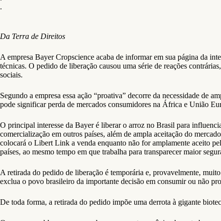
.
Da Terra de Direitos
A empresa Bayer Cropscience acaba de informar em sua página da intern
técnicas. O pedido de liberação causou uma série de reações contrárias
sociais.
Segundo a empresa essa ação “proativa” decorre da necessidade de ampli
pode significar perda de mercados consumidores na África e União Euro
O principal interesse da Bayer é liberar o arroz no Brasil para influen
comercialização em outros países, além de ampla aceitação do mercado
colocará o Libert Link a venda enquanto não for amplamente aceito pelo
países, ao mesmo tempo em que trabalha para transparecer maior segur
A retirada do pedido de liberação é temporária e, provavelmente, mui
exclua o povo brasileiro da importante decisão em consumir ou não pro
De toda forma, a retirada do pedido impõe uma derrota à gigante biote