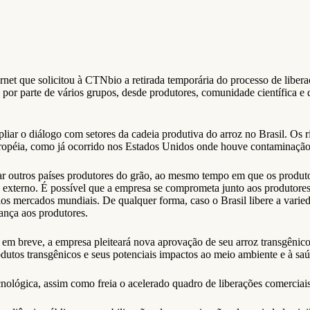
et que solicitou à CTNbio a retirada temporária do processo de libera
, por parte de vários grupos, desde produtores, comunidade científica 
ar o diálogo com setores da cadeia produtiva do arroz no Brasil. Os ri
péia, como já ocorrido nos Estados Unidos onde houve contaminação nas
ciar outros países produtores do grão, ao mesmo tempo em que os produto
 externo. É possível que a empresa se comprometa junto aos produtore
s mercados mundiais. De qualquer forma, caso o Brasil libere a varieda
ança aos produtores.
to em breve, a empresa pleiteará nova aprovação de seu arroz transgên
dutos transgênicos e seus potenciais impactos ao meio ambiente e à saú
cnológica, assim como freia o acelerado quadro de liberações comercia