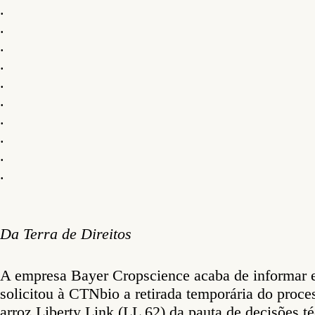
.
.
.
.
.
.
.
.
.
.
Da Terra de Direitos
A empresa Bayer Cropscience acaba de informar e
solicitou à CTNbio a retirada temporária do proce
arroz Liberty Link (LL 62) da pauta de decisões t