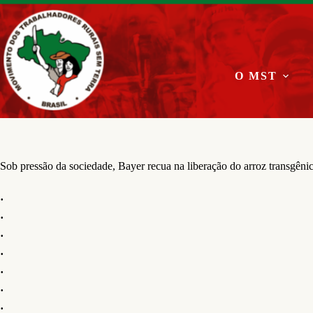
Pular
para
o
conteúdo
O MST
Sob pressão da sociedade, Bayer recua na liberação do arroz transgêni
.
.
.
.
.
.
.