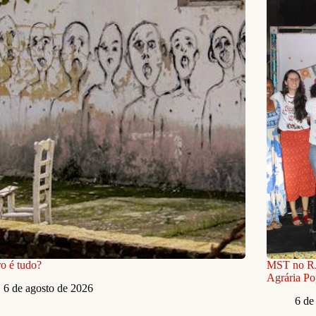
o é tudo?
MST no RJ 
Agrária Po
6 de agosto de 2026
6 de