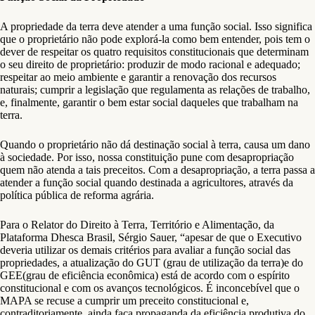
A propriedade da terra deve atender a uma função social. Isso significa
que o proprietário não pode explorá-la como bem entender, pois tem o
dever de respeitar os quatro requisitos constitucionais que determinam
o seu direito de proprietário: produzir de modo racional e adequado;
respeitar ao meio ambiente e garantir a renovação dos recursos
naturais; cumprir a legislação que regulamenta as relações de trabalho,
e, finalmente, garantir o bem estar social daqueles que trabalham na
terra.
Quando o proprietário não dá destinação social à terra, causa um dano
à sociedade. Por isso, nossa constituição pune com desapropriação
quem não atenda a tais preceitos. Com a desapropriação, a terra passa a
atender a função social quando destinada a agricultores, através da
política pública de reforma agrária.
Para o Relator do Direito à Terra, Território e Alimentação, da
Plataforma Dhesca Brasil, Sérgio Sauer, “apesar de que o Executivo
deveria utilizar os demais critérios para avaliar a função social das
propriedades, a atualização do GUT (grau de utilização da terra)e do
GEE(grau de eficiência econômica) está de acordo com o espírito
constitucional e com os avanços tecnológicos. É inconcebível que o
MAPA se recuse a cumprir um preceito constitucional e,
contraditoriamente, ainda faça propaganda da eficiência produtiva do