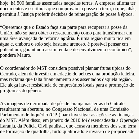
hoje, há 500 famílias assentadas naquelas terras. A empresa afirma ter
documentos e escrituras que comprovam a posse da terra, o que, aliás,
permitiu à Justiça proferir decisões de reintegração de posse à época.
“Queremos que o Estado faça sua parte para recuperar a posse da
União, não só para obter o ressarcimento como para transformar em
uma área avançada de reforma agrária. É uma região muito rica em
água e, embora o solo seja bastante arenoso, é possível pensar em
policultura, garantindo assim renda e desenvolvimento econômico”,
pondera Mauro.
O coordenador do MST considera possível plantar frutas típicas do
Cerrado, além de investir em criação de peixes e na produção leiteira,
mas reclama que falta financiamento aos assentados daquela região.
Ele alega haver resistência de empresários locais para a promoção de
programas do gênero.
As imagens de derrubada de pés de laranja nas terras da Cutrale
resultaram na abertura, no Congresso Nacional, de uma Comissão
Parlamentar de Inquérito (CPI) para investigar as ações e as finanças
do MST. Além disso, em janeiro de 2010 foi desencadeada a Operação
Laranja, da Polícia Civil paulista, que acusava membros dos sem terra
de formação de quadrilha, furto qualificado e invasão de propriedade.