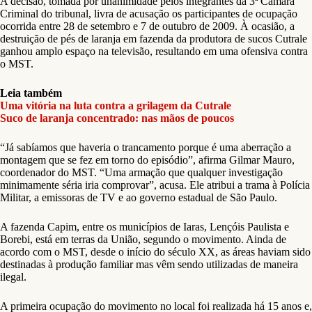
A decisão, tomada por unanimidade pelos integrantes da 3ª Câmara
Criminal do tribunal, livra de acusação os participantes de ocupação
ocorrida entre 28 de setembro e 7 de outubro de 2009. À ocasião, a
destruição de pés de laranja em fazenda da produtora de sucos Cutrale
ganhou amplo espaço na televisão, resultando em uma ofensiva contra
o MST.
Leia também
Uma vitória na luta contra a grilagem da Cutrale
Suco de laranja concentrado: nas mãos de poucos
“Já sabíamos que haveria o trancamento porque é uma aberração a
montagem que se fez em torno do episódio”, afirma Gilmar Mauro,
coordenador do MST. “Uma armação que qualquer investigação
minimamente séria iria comprovar”, acusa. Ele atribui a trama à Polícia
Militar, a emissoras de TV e ao governo estadual de São Paulo.
A fazenda Capim, entre os municípios de Iaras, Lençóis Paulista e
Borebi, está em terras da União, segundo o movimento. Ainda de
acordo com o MST, desde o início do século XX, as áreas haviam sido
destinadas à produção familiar mas vêm sendo utilizadas de maneira
ilegal.
A primeira ocupação do movimento no local foi realizada há 15 anos e,