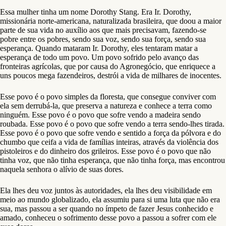
Essa mulher tinha um nome Dorothy Stang. Era Ir. Dorothy,
missionária norte-americana, naturalizada brasileira, que doou a maior
parte de sua vida no auxílio aos que mais precisavam, fazendo-se
pobre entre os pobres, sendo sua voz, sendo sua força, sendo sua
esperança. Quando mataram Ir. Dorothy, eles tentaram matar a
esperança de todo um povo. Um povo sofrido pelo avanço das
fronteiras agrícolas, que por causa do Agronegócio, que enriquece a
uns poucos mega fazendeiros, destrói a vida de milhares de inocentes.
Esse povo é o povo simples da floresta, que consegue conviver com
ela sem derrubá-la, que preserva a natureza e conhece a terra como
ninguém. Esse povo é o povo que sofre vendo a madeira sendo
roubada. Esse povo é o povo que sofre vendo a terra sendo-lhes tirada.
Esse povo é o povo que sofre vendo e sentido a força da pólvora e do
chumbo que ceifa a vida de famílias inteiras, através da violência dos
pistoleiros e do dinheiro dos grileiros. Esse povo é o povo que não
tinha voz, que não tinha esperança, que não tinha força, mas encontrou
naquela senhora o alívio de suas dores.
Ela lhes deu voz juntos às autoridades, ela lhes deu visibilidade em
meio ao mundo globalizado, ela assumiu para si uma luta que não era
sua, mas passou a ser quando no ímpeto de fazer Jesus conhecido e
amado, conheceu o sofrimento desse povo a passou a sofrer com ele