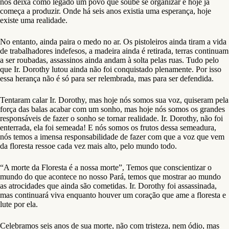
nos deixa como legado um povo que soube se organizar e hoje já
começa a produzir. Onde há seis anos existia uma esperança, hoje
existe uma realidade.
No entanto, ainda paira o medo no ar. Os pistoleiros ainda tiram a vida
de trabalhadores indefesos, a madeira ainda é retirada, terras continuam
a ser roubadas, assassinos ainda andam à solta pelas ruas. Tudo pelo
que Ir. Dorothy lutou ainda não foi conquistado plenamente. Por isso
essa herança não é só para ser relembrada, mas para ser defendida.
Tentaram calar Ir. Dorothy, mas hoje nós somos sua voz, quiseram pela
força das balas acabar com um sonho, mas hoje nós somos os grandes
responsáveis de fazer o sonho se tornar realidade. Ir. Dorothy, não foi
enterrada, ela foi semeada! E nós somos os frutos dessa semeadura,
nós temos a imensa responsabilidade de fazer com que a voz que vem
da floresta ressoe cada vez mais alto, pelo mundo todo.
“A morte da Floresta é a nossa morte”, Temos que conscientizar o
mundo do que acontece no nosso Pará, temos que mostrar ao mundo
as atrocidades que ainda são cometidas. Ir. Dorothy foi assassinada,
mas continuará viva enquanto houver um coração que ame a floresta e
lute por ela.
Celebramos seis anos de sua morte, não com tristeza, nem ódio, mas