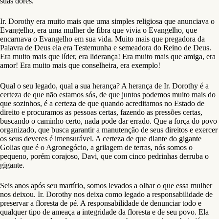
suas dores.
Ir. Dorothy era muito mais que uma simples religiosa que anunciava o
Evangelho, era uma mulher de fibra que vivia o Evangelho, que
encarnava o Evangelho em sua vida. Muito mais que pregadora da
Palavra de Deus ela era Testemunha e semeadora do Reino de Deus.
Era muito mais que líder, era liderança! Era muito mais que amiga, era
amor! Era muito mais que conselheira, era exemplo!
Qual o seu legado, qual a sua herança? A herança de Ir. Dorothy é a
certeza de que não estamos sós, de que juntos podemos muito mais do
que sozinhos, é a certeza de que quando acreditamos no Estado de
direito e procuramos as pessoas certas, fazendo as pressões certas,
buscando o caminho certo, nada pode dar errado. Que a força do povo
organizado, que busca garantir a manutenção de seus direitos e exercer
os seus deveres é imensurável. A certeza de que diante do gigante
Golias que é o Agronegócio, a grilagem de terras, nós somos o
pequeno, porém corajoso, Davi, que com cinco pedrinhas derruba o
gigante.
Seis anos após seu martírio, somos levados a olhar o que essa mulher
nos deixou. Ir. Dorothy nos deixa como legado a responsabilidade de
preservar a floresta de pé. A responsabilidade de denunciar todo e
qualquer tipo de ameaça a integridade da floresta e de seu povo. Ela