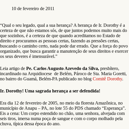
10 de fevereiro de 2011
“Qual o seu legado, qual a sua herança? A herança de Ir. Dorothy é a
certeza de que não estamos sós, de que juntos podemos muito mais do
que sozinhos, é a certeza de que quando acreditamos no Estado de
direito e procuramos as pessoas certas, fazendo as pressões certas,
buscando o caminho certo, nada pode dar errado. Que a força do povo
organizado, que busca garantir a manutenção de seus direitos e exercer
os seus deveres é imensurável.”
Leia artigo de
Pe. Carlos Augusto Azevedo da Silva,
presbítero,
incardinado na Arquidiocese de Belém, Pároco de Sta. Maria Goretti,
no bairro do Guamá, Belém-PA publicado no blog
Comitê Dorothy
.
Ir. Dorothy! Uma sagrada herança a ser defendida!
Era dia 12 de fevereiro de 2005, no meio da floresta Amazônica, no
município de Anapu – PA, no lote 55 do PDS chamado “Esperança”.
Eis a cena: Um corpo estendido no chão, uma senhora, alvejada com
seis tiros, imersa numa poça de sangue e com o corpo molhado pela
chuva, típica dessa época do ano.