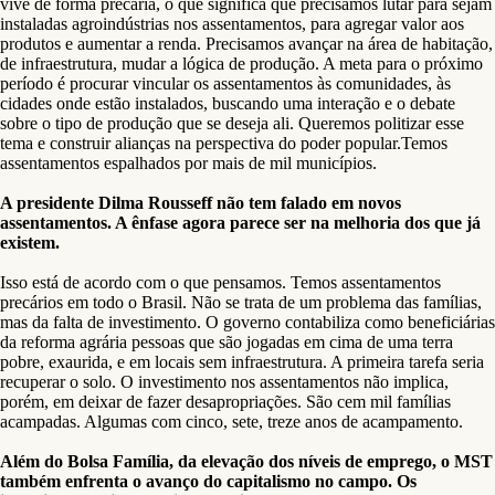
vive de forma precária, o que significa que precisamos lutar para sejam
instaladas agroindústrias nos assentamentos, para agregar valor aos
produtos e aumentar a renda. Precisamos avançar na área de habitação,
de infraestrutura, mudar a lógica de produção. A meta para o próximo
período é procurar vincular os assentamentos às comunidades, às
cidades onde estão instalados, buscando uma interação e o debate
sobre o tipo de produção que se deseja ali. Queremos politizar esse
tema e construir alianças na perspectiva do poder popular.Temos
assentamentos espalhados por mais de mil municípios.
A presidente Dilma Rousseff não tem falado em novos
assentamentos. A ênfase agora parece ser na melhoria dos que já
existem.
Isso está de acordo com o que pensamos. Temos assentamentos
precários em todo o Brasil. Não se trata de um problema das famílias,
mas da falta de investimento. O governo contabiliza como beneficiárias
da reforma agrária pessoas que são jogadas em cima de uma terra
pobre, exaurida, e em locais sem infraestrutura. A primeira tarefa seria
recuperar o solo. O investimento nos assentamentos não implica,
porém, em deixar de fazer desapropriações. São cem mil famílias
acampadas. Algumas com cinco, sete, treze anos de acampamento.
Além do Bolsa Família, da elevação dos níveis de emprego, o MST
também enfrenta o avanço do capitalismo no campo. Os