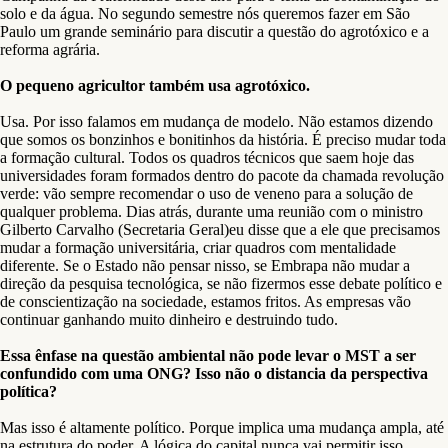
solo e da água. No segundo semestre nós queremos fazer em São
Paulo um grande seminário para discutir a questão do agrotóxico e a
reforma agrária.
O pequeno agricultor também usa agrotóxico.
Usa. Por isso falamos em mudança de modelo. Não estamos dizendo
que somos os bonzinhos e bonitinhos da história. É preciso mudar toda
a formação cultural. Todos os quadros técnicos que saem hoje das
universidades foram formados dentro do pacote da chamada revolução
verde: vão sempre recomendar o uso de veneno para a solução de
qualquer problema. Dias atrás, durante uma reunião com o ministro
Gilberto Carvalho (Secretaria Geral)eu disse que a ele que precisamos
mudar a formação universitária, criar quadros com mentalidade
diferente. Se o Estado não pensar nisso, se Embrapa não mudar a
direção da pesquisa tecnológica, se não fizermos esse debate político e
de conscientização na sociedade, estamos fritos. As empresas vão
continuar ganhando muito dinheiro e destruindo tudo.
Essa ênfase na questão ambiental não pode levar o MST a ser
confundido com uma ONG? Isso não o distancia da perspectiva
política?
Mas isso é altamente político. Porque implica uma mudança ampla, até
na estrutura do poder. A lógica do capital nunca vai permitir isso,