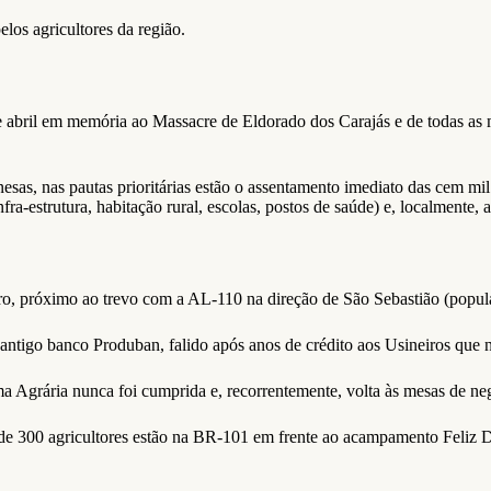
los agricultores da região.
 abril em memória ao Massacre de Eldorado dos Carajás e de todas as
sas, nas pautas prioritárias estão o assentamento imediato das cem mi
fra-estrutura, habitação rural, escolas, postos de saúde) e, localmente,
ro, próximo ao trevo com a AL-110 na direção de São Sebastião (pop
 antigo banco Produban, falido após anos de crédito aos Usineiros que 
ma Agrária nunca foi cumprida e, recorrentemente, volta às mesas de ne
a de 300 agricultores estão na BR-101 em frente ao acampamento Feli