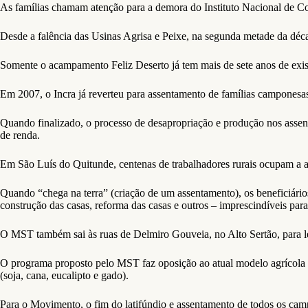
As famílias chamam atenção para a demora do Instituto Nacional de Co
Desde a falência das Usinas Agrisa e Peixe, na segunda metade da décad
Somente o acampamento Feliz Deserto já tem mais de sete anos de exis
Em 2007, o Incra já reverteu para assentamento de famílias camponesas 
Quando finalizado, o processo de desapropriação e produção nos assen
de renda.
Em São Luís do Quitunde, centenas de trabalhadores rurais ocupam a ag
Quando “chega na terra” (criação de um assentamento), os beneficiári
construção das casas, reforma das casas e outros – imprescindíveis par
O MST também sai às ruas de Delmiro Gouveia, no Alto Sertão, para l
O programa proposto pelo MST faz oposição ao atual modelo agrícola b
(soja, cana, eucalipto e gado).
Para o Movimento, o fim do latifúndio e assentamento de todos os cam