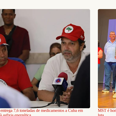
ntrega 7,6 toneladas de medicamentos a Cuba em
MST é home
à asfixia energética
luta