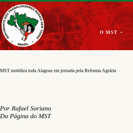
Pular
para
o
conteúdo
O MST
MST mobiliza toda Alagoas em jornada pela Reforma Agrária
Por Rafael Soriano
Da Página do MST