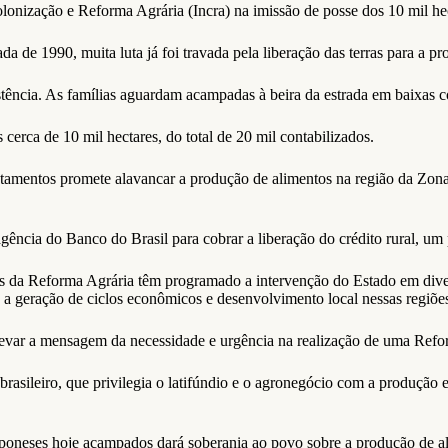
lonização e Reforma Agrária (Incra) na imissão de posse dos 10 mil he
a de 1990, muita luta já foi travada pela liberação das terras para a 
tência. As famílias aguardam acampadas à beira da estrada em baixas c
cerca de 10 mil hectares, do total de 20 mil contabilizados.
tamentos promete alavancar a produção de alimentos na região da Zona 
ência do Banco do Brasil para cobrar a liberação do crédito rural, um
os da Reforma Agrária têm programado a intervenção do Estado em diver
a a geração de ciclos econômicos e desenvolvimento local nessas regiõe
evar a mensagem da necessidade e urgência na realização de uma Refo
rasileiro, que privilegia o latifúndio e o agronegócio com a produção
poneses hoje acampados dará soberania ao povo sobre a produção de al