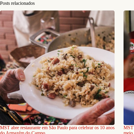
Posts relacionados
MST abre restaurante em São Paulo para celebrar os 10 anos
MST e
do Armazém do Campo
meio 