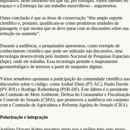
legislativo, neste momento em que há, por exemplo, vários satélites no
espaço e a Embrapa faz um trabalho maravilhoso – argumentou.
Outra conclusão é que as áreas de conservação “têm amplo suporte
científico e, portanto, qualificam-se como produtivas unidades da
paisagem, o que mostra que se deve parar com as discussões sobre sua
redução ou aumento”.
Durante a audiência, o pesquisador apresentou, como exemplo de
conhecimento científico que pode ser utilizado nas discussões, uma
tecnologia desenvolvida pelo Instituto Nacional de Pesquisas Espaciais
(Inpe), onde ele trabalha. Essa tecnologia permite o mapeamento
geomorfológico de terrenos a partir de maquetes digitais.
Vários senadores apoiaram a participação da comunidade científica nas
discussões sobre o código, como Aníbal Diniz (PT-AC), Paulo Davim
(PV-RN) e Rodrigo Rollemberg (PSB-DF). Este último é o presidente
da Comissão de Meio Ambiente, Defesa do Consumidor e Fiscalização
e Controle do Senado (CMA), que promoveu a audiência em conjunto
com a Comissão de Agricultura e Reforma Agrária do Senado (CRA).
Polarização e integração
Antônio Donato Nobre ressaltou ainda que a análise feita pelo grupo