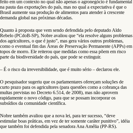
feito em um contexto no qual não apenas o agronegócio é fundamental
na pauta das exportações do país, mas no qual a expectativa é que o
Brasil aumente sua produção de alimentos para atender à crescente
demanda global nas próximas décadas.
Quanto à proposta que vem sendo defendida pelo deputado Aldo
Rebelo (PCdoB-SP), Nobre avaliou que “ela resolve alguns problemas
dos agricultores, o que é justo”, mas gera vários outros problemas,
como o eventual fim das Áreas de Preservação Permanente (APPs) em
topos de morro. Ele reiterou que medidas como essa põem em risco
parte da biodiversidade do país, que pode se extinguir.
– É o risco da irreversibilidade, que é muito sério – declarou ele.
O pesquisador sugeriu que os parlamentares ofereçam soluções de
curto prazo para os agricultores (para questões como a cobrança das
multas previstas no Decreto 6.514, de 2008), mas não aprovem
rapidamente o novo código, para que se possam incorporar os
subsídios da comunidade científica.
Nobre também avaliou que a nova lei, para ter sucesso, “deve
estimular boas práticas, em vez de ter somente caráter punitivo”, idéia
que também foi defendida pela senadora Ana Amélia (PP-RS).