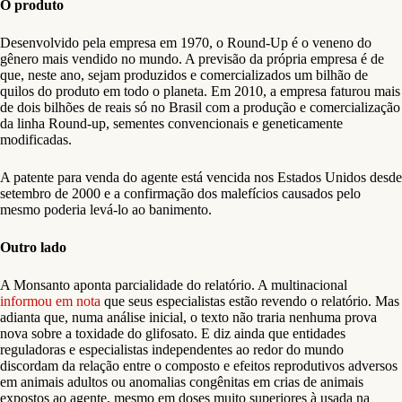
O produto
Desenvolvido pela empresa em 1970, o Round-Up é o veneno do
gênero mais vendido no mundo. A previsão da própria empresa é de
que, neste ano, sejam produzidos e comercializados um bilhão de
quilos do produto em todo o planeta. Em 2010, a empresa faturou mais
de dois bilhões de reais só no Brasil com a produção e comercialização
da linha Round-up, sementes convencionais e geneticamente
modificadas.
A patente para venda do agente está vencida nos Estados Unidos desde
setembro de 2000 e a confirmação dos malefícios causados pelo
mesmo poderia levá-lo ao banimento.
Outro lado
A Monsanto aponta parcialidade do relatório. A multinacional
informou em nota
que seus especialistas estão revendo o relatório. Mas
adianta que, numa análise inicial, o texto não traria nenhuma prova
nova sobre a toxidade do glifosato. E diz ainda que entidades
reguladoras e especialistas independentes ao redor do mundo
discordam da relação entre o composto e efeitos reprodutivos adversos
em animais adultos ou anomalias congênitas em crias de animais
expostos ao agente, mesmo em doses muito superiores à usada na