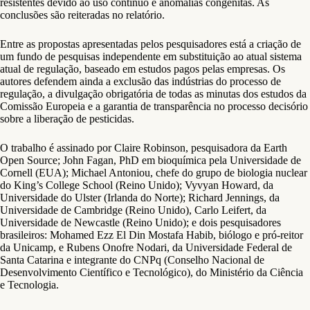
resistentes devido ao uso contínuo e anomalias congênitas. As
conclusões são reiteradas no relatório.
Entre as propostas apresentadas pelos pesquisadores está a criação de
um fundo de pesquisas independente em substituição ao atual sistema
atual de regulação, baseado em estudos pagos pelas empresas. Os
autores defendem ainda a exclusão das indústrias do processo de
regulação, a divulgação obrigatória de todas as minutas dos estudos da
Comissão Europeia e a garantia de transparência no processo decisório
sobre a liberação de pesticidas.
O trabalho é assinado por Claire Robinson, pesquisadora da Earth
Open Source; John Fagan, PhD em bioquímica pela Universidade de
Cornell (EUA); Michael Antoniou, chefe do grupo de biologia nuclear
do King’s College School (Reino Unido); Vyvyan Howard, da
Universidade do Ulster (Irlanda do Norte); Richard Jennings, da
Universidade de Cambridge (Reino Unido), Carlo Leifert, da
Universidade de Newcastle (Reino Unido); e dois pesquisadores
brasileiros: Mohamed Ezz El Din Mostafa Habib, biólogo e pró-reitor
da Unicamp, e Rubens Onofre Nodari, da Universidade Federal de
Santa Catarina e integrante do CNPq (Conselho Nacional de
Desenvolvimento Científico e Tecnológico), do Ministério da Ciência
e Tecnologia.