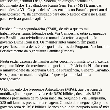
área social”, afirmou Diego Moreira, da direção nacional do
Movimento dos Trabalhadores Rurais Sem-Terra (MST), uma das
entidades da Via. Os pais dele são assentados no Paraná e precisam da
renegociação. “Está demonstrado para quê o Estado existe no Brasil:
para servir ao grande capital”.
Desde a última segunda-feira (22/08), de três a quatro mil
trabalhadores rurais, liderados pela Via Campesina, estão acampados
em Brasília para reivindicar a retomada da reforma agrária pelo
governo Dilma Rousseff. Os manifestantes também têm pautas
específicas, e uma delas é renegociar dívidas do Programa Nacional de
Fortalecimento da Agricultura Familiar (Pronaf).
Nesta sexta, dezenas de manifestantes cercam o ministério da Fazenda,
enquanto líderes do movimento negociam no Palácio do Planalto com
o ministro-chefe da Secretaria Geral da Presidência, Gilberto Carvalho.
Eles prometem manter a vigília até que seja anunciada uma
renegociação.
O Movimento dos Pequenos Agricultores (MPA), que participa da
mobilização, diz que a dívida é de R$30 bilhões, dos quais R$12
bilhões precisariam de rolagem imediata. Segundo a Via Campesina,
520 mil famílias precisam da rolagem. O custo da renegociação para o
governo seria de R$ 8 bilhões. Menos do que foi poupado num só mês