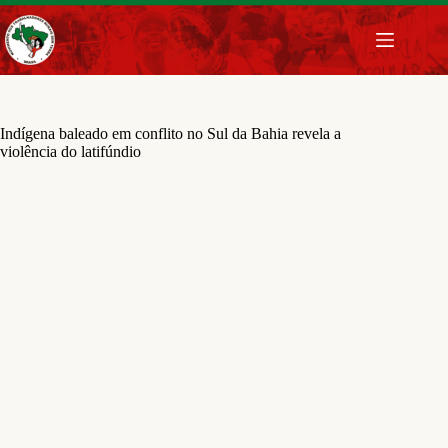
Pular
para
o
conteúdo
Indígena baleado em conflito no Sul da Bahia revela a
violência do latifúndio