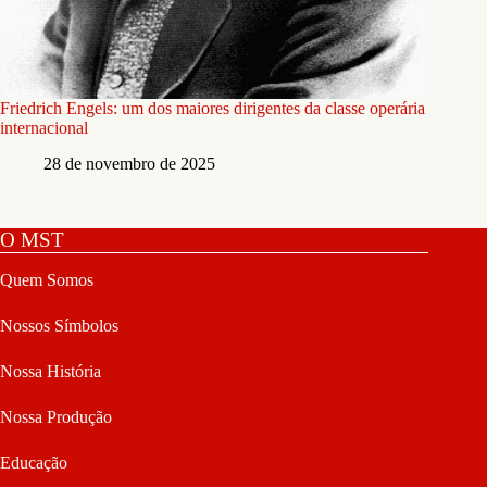
Friedrich Engels: um dos maiores dirigentes da classe operária
internacional
28 de novembro de 2025
O MST
Quem Somos
Nossos Símbolos
Nossa História
Nossa Produção
Educação