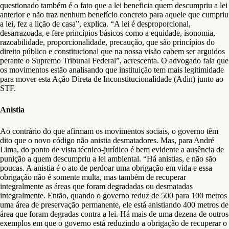
questionado também é o fato que a lei beneficia quem descumpriu a lei
anterior e não traz nenhum benefício concreto para aquele que cumpriu
a lei, fez a lição de casa”, explica. “A lei é desproporcional,
desarrazoada, e fere princípios básicos como a equidade, isonomia,
razoabilidade, proporcionalidade, precaução, que são princípios do
direito público e constitucional que na nossa visão cabem ser arguidos
perante o Supremo Tribunal Federal”, acrescenta. O advogado fala que
os movimentos estão analisando que instituição tem mais legitimidade
para mover esta Ação Direta de Inconstitucionalidade (Adin) junto ao
STF.
Anistia
Ao contrário do que afirmam os movimentos sociais, o governo têm
dito que o novo código não anistia desmatadores. Mas, para André
Lima, do ponto de vista técnico-jurídico é bem evidente a ausência de
punição a quem descumpriu a lei ambiental. “Há anistias, e não são
poucas. A anistia é o ato de perdoar uma obrigação em vida e essa
obrigação não é somente multa, mas também de recuperar
integralmente as áreas que foram degradadas ou desmatadas
integralmente. Então, quando o governo reduz de 500 para 100 metros
uma área de preservação permanente, ele está anistiando 400 metros de
área que foram degradas contra a lei. Há mais de uma dezena de outros
exemplos em que o governo está reduzindo a obrigação de recuperar o