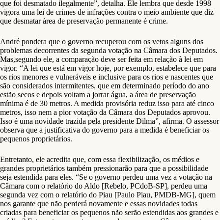
que foi desmatado ilegalmente”, detalha. Ele lembra que desde 1998
vigora uma lei de crimes de infrações contra o meio ambiente que diz
que desmatar área de preservação permanente é crime.
André pondera que o governo recuperou com os vetos alguns dos
problemas decorrentes da segunda votação na Câmara dos Deputados.
Mas,segundo ele, a comparação deve ser feita em relação à lei em
vigor. “A lei que está em vigor hoje, por exemplo, estabelece que para
os rios menores e vulneráveis e inclusive para os rios e nascentes que
são considerados intermitentes, que em determinado período do ano
estão secos e depois voltam a jorrar água, a área de preservação
mínima é de 30 metros. A medida provisória reduz isso para até cinco
metros, isso nem a pior votação da Câmara dos Deputados aprovou.
Isso é uma novidade trazida pela presidente Dilma”, afirma. O assessor
observa que a justificativa do governo para a medida é beneficiar os
pequenos proprietários.
Entretanto, ele acredita que, com essa flexibilização, os médios e
grandes proprietários também pressionarão para que a possibilidade
seja estendida para eles. “Se o governo perdeu uma vez a votação na
Câmara com o relatório do Aldo [Rebelo, PCdoB-SP], perdeu uma
segunda vez com o relatório do Piau [Paulo Piau, PMDB-MG], quem
nos garante que não perderá novamente e essas novidades todas
criadas para beneficiar os pequenos não serão estendidas aos grandes e