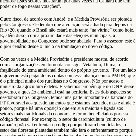
médios? Estes setores mostraram por duas vezes na Câmara que tem
poder de fogo nessas votações”.
Outro risco, de acordo com André, é a Medida Provisória ser piorada
pelo Congresso. Ele lembra que a votação será adiada para depois da
Rio+20, quando o Brasil não estará mais tanto “na vitrine” como hoje.
E, além disso, com a proximidade das eleições municipais, a
governabilidade no Congresso pode ser abalada. Para o assessor, este é
o pior cenário desde o início da tramitação do novo código.
Com os vetos e a Medida Provisória a presidente mostra, de acordo
com as organizações em torno da consigna Veta tudo, Dilma, a
fragilidade do tema ambiental dentro do próprio governo. “Por um lado
o governo está pagando as contas com essa aliança com o PMDB, que
é o principal ninho dos ruralistas no Congresso. Não por acaso o
ministro da agricultura é deles. E sabemos também que no DNA desse
governo, a questão ambiental está na periferia. Estes dois aspectos se
desdobram no Congresso, temos uma parte importante da bancada do
PT favorável aos questionamentos que estamos fazendo, mas é ainda é
pouco, porque há uma oposição que em sua maioria é ligada aos
setores mais tradicionais da economia e foram beneficiados por esse
código florestal. Por exemplo, o setor da carcinicultura [cultivo de
camarão] não vai enfrentar o código porque foram beneficiados, o
setor das florestas plantadas também não fará o enfrentamento porque
para eles está bom como está, poderão plantar em topo de morro, em