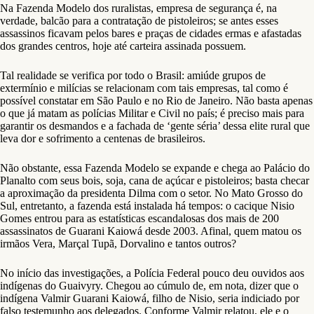
Na Fazenda Modelo dos ruralistas, empresa de segurança é, na
verdade, balcão para a contratação de pistoleiros; se antes esses
assassinos ficavam pelos bares e praças de cidades ermas e afastadas
dos grandes centros, hoje até carteira assinada possuem.
Tal realidade se verifica por todo o Brasil: amiúde grupos de
extermínio e milícias se relacionam com tais empresas, tal como é
possível constatar em São Paulo e no Rio de Janeiro. Não basta apenas
o que já matam as polícias Militar e Civil no país; é preciso mais para
garantir os desmandos e a fachada de ‘gente séria’ dessa elite rural que
leva dor e sofrimento a centenas de brasileiros.
Não obstante, essa Fazenda Modelo se expande e chega ao Palácio do
Planalto com seus bois, soja, cana de açúcar e pistoleiros; basta checar
a aproximação da presidenta Dilma com o setor. No Mato Grosso do
Sul, entretanto, a fazenda está instalada há tempos: o cacique Nisio
Gomes entrou para as estatísticas escandalosas dos mais de 200
assassinatos de Guarani Kaiowá desde 2003. Afinal, quem matou os
irmãos Vera, Marçal Tupã, Dorvalino e tantos outros?
No início das investigações, a Polícia Federal pouco deu ouvidos aos
indígenas do Guaivyry. Chegou ao cúmulo de, em nota, dizer que o
indígena Valmir Guarani Kaiowá, filho de Nisio, seria indiciado por
falso testemunho aos delegados. Conforme Valmir relatou, ele e o