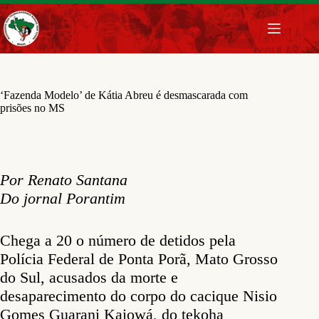
Pular
para
o
conteúdo
‘Fazenda Modelo’ de Kátia Abreu é desmascarada com
prisões no MS
Por Renato Santana
Do jornal Porantim
Chega a 20 o número de detidos pela
Polícia Federal de Ponta Porã, Mato Grosso
do Sul, acusados da morte e
desaparecimento do corpo do cacique Nisio
Gomes Guarani Kaiowá, do tekoha