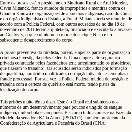
Entre os presos está o presidente do Sindicato Rural de Aral Moreira,
Osvin Mittanck, franco atirador de impropérios e mentiras contra os
Guarani Kaiowá e organizações de apoio aos indígenas, caso do Cimi,
e do órgão indigenista do Estado, a Funai. Mittanck teria se reunido, de
acordo com a Polícia Federal, com outros acusados de no dia 18 de
novembro de 2011 terem arquitetado, financiado e executado a invasão
ao Guaivyry, o que culminou na morte docacique Nisio e no
subsequente desaparecimento do corpo.
A prisão preventiva do ruralista, porém, é apenas parte de organização
criminosa investigada pelos federais. Uma empresa de segurança
privada contratada pelos fazendeiros teria arregimentado os pistoleiros,
que fizeram ‘o trabalho’. Os acusados serão indiciados por formação
de quadrilha, homicídio qualificado, corrupção ativa de testemunhas e
fraude processual. Por sua vez, a Polícia Federal mudou de posição e
trabalha com a certeza de queNisio está morto, tendo pistas da
localização do corpo.
Tais prisões muito têm a dizer. Este é o Brasil real submerso nos
números de um desenvolvimento para poucos e tingido de sangue
indígena, quilombola e camponês. Eis como tudo acontece na Fazenda
Modelo da senadora Kátia Abreu (PSD/TO), também presidente da
Confederação da Agricultura e Pecuária do Brasil (CNA).