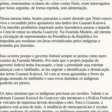
primo, testemunhas oculares do crime contra Nisio, eram interrogados
por horas seguidas, de forma repetida, sem alimentação.
Nessa mesma linha, boatos passaram a correr dizendo que Nisio estava
vivo e escondido pelos apoiadores não-índios dos Guarani Kaiowá.
Um interdito proibitório impetrado pelos fazendeiros passou a impedir
o Cimi de entrar no tekoha Guaivyry. Na Fazenda Modelo, até mesmo
a circulação de representantes da Presidência da República foi
impedida por ruralistas em áreas reivindicadas pelos indígenas e
tomadas por fazendas.
Isso ocorreu porque o governo federal sempre se portou como mero
caseiro da Fazenda Modelo. Por mais que o projeto popular do
governo federal tenha fracassado, e hoje a prioridade seja estreitar
alianças com o latifúndio, se faz urgente a identificação e demarcação
das terras Guarani Kaiowá. Só com as terras garantidas e livres da
praga atrasada do latifúndio e suas ervas daninhas os indígenas
poderão ser plenos.
Os fatos mostram que os indígenas precisam ser ouvidos. Valmir e os
demais Guarani Kaiowá do Guaivyry não mentiram e a Polícia Federal
e veículos de imprensa devem desculpas a eles. Para o Guarani, a
palavra está acima de tudo. A tendência de menosprezá-los é secular;
como senhores do próprio destino, os indígenas possuem não só uma