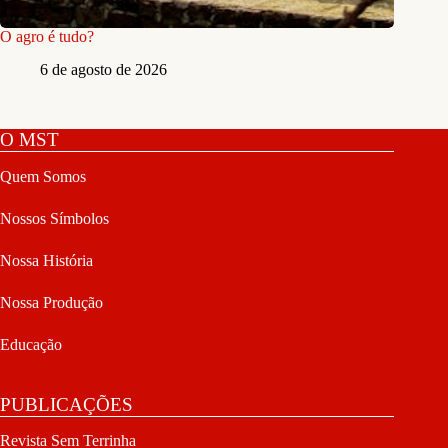
O agro é tudo?
6 de agosto de 2026
O MST
Quem Somos
Nossos Símbolos
Nossa História
Nossa Produção
Educação
PUBLICAÇÕES
Revista Sem Terrinha