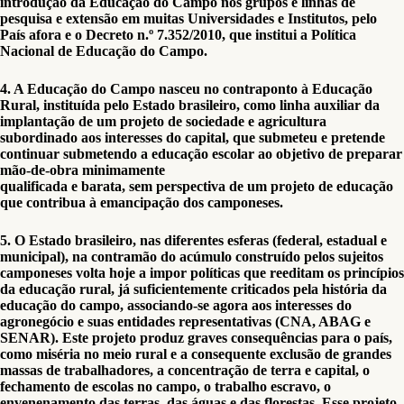
introdução da Educação do Campo nos grupos e linhas de
pesquisa e extensão em muitas Universidades e Institutos, pelo
País afora e o Decreto n.º 7.352/2010, que institui a Política
Nacional de Educação do Campo.
4. A Educação do Campo nasceu no contraponto à Educação
Rural, instituída pelo Estado brasileiro, como linha auxiliar da
implantação de um projeto de sociedade e agricultura
subordinado aos interesses do capital, que submeteu e pretende
continuar submetendo a educação escolar ao objetivo de preparar
mão-de-obra minimamente
qualificada e barata, sem perspectiva de um projeto de educação
que contribua à emancipação dos camponeses.
5. O Estado brasileiro, nas diferentes esferas (federal, estadual e
municipal), na contramão do acúmulo construído pelos sujeitos
camponeses volta hoje a impor políticas que reeditam os princípios
da educação rural, já suficientemente criticados pela história da
educação do campo, associando-se agora aos interesses do
agronegócio e suas entidades representativas (CNA, ABAG e
SENAR). Este projeto produz graves consequências para o país,
como miséria no meio rural e a consequente exclusão de grandes
massas de trabalhadores, a concentração de terra e capital, o
fechamento de escolas no campo, o trabalho escravo, o
envenenamento das terras, das águas e das florestas. Esse projeto