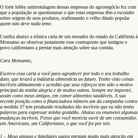
O forte lobby antirrotulagem dessas empresas do agronegócio fez com
que a população se questionasse o que estas empresas têm a esconder
sobre origem de seus produtos, reafirmando o velho ditado popular
quem não deve nada tem
e
.
Confira abaixo a irônica carta de um morador do estado da Califórnia à
Monsatno ao observar justamente esse contraponto que instigou o
povo californiano a prestar mais atenção sobre sua comida.
Cara Monsanto,
Escrevo essa carta a você para agradecer por todo o seu trabalho
duro, que levará a indústria alimentícia ao futuro. Tenho visto coisas
incríveis ultimamente e acredito que seus esforços tem sido o motivo
principal da minha alegria e de muitos outros. Sempre me importei,
assim como meus amigos, em comer alimentos saudáveis. A sua
recente posição como a financiadora número um da campanha contra
a medida 37 tem produzido resultados tão incríveis que eu não tenho
palavras para expressar minha gratidão. Abaixo eu enumerei algumas
mudanças incríveis. Penso que você merecia ouvir de um consumidor,
um Americano, um Californiano, o que você fez por nós.
1 – Meus amigos e familiares agora prestam muito mais atenção em