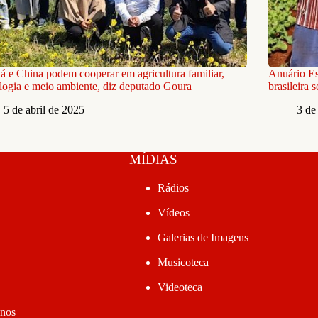
á e China podem cooperar em agricultura familiar,
Anuário Est
logia e meio ambiente, diz deputado Goura
brasileira 
5 de abril de 2025
3 de
MÍDIAS
Rádios
Vídeos
Galerias de Imagens
Musicoteca
Videoteca
anos