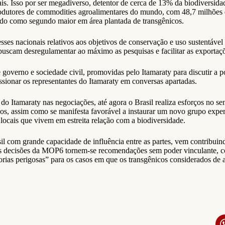
s. Isso por ser megadiverso, detentor de cerca de 13% da biodiversidad
dutores de commodities agroalimentares do mundo, com 48,7 milhões de
ando como segundo maior em área plantada de transgênicos.
ses nacionais relativos aos objetivos de conservação e uso sustentável 
scam desregulamentar ao máximo as pesquisas e facilitar as exportaçõ
rno e sociedade civil, promovidas pelo Itamaraty para discutir a posi
ssionar os representantes do Itamaraty em conversas apartadas.
 do Itamaraty nas negociações, até agora o Brasil realiza esforços no s
os, assim como se manifesta favorável a instaurar um novo grupo exper
ocais que vivem em estreita relação com a biodiversidade.
sil com grande capacidade de influência entre as partes, vem contribui
e as decisões da MOP6 tornem-se recomendações sem poder vinculante, c
as perigosas” para os casos em que os transgênicos considerados de al