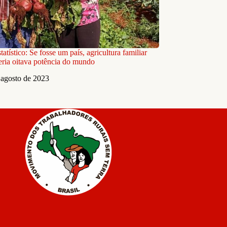
atístico: Se fosse um país, agricultura familiar
seria oitava potência do mundo
 agosto de 2023