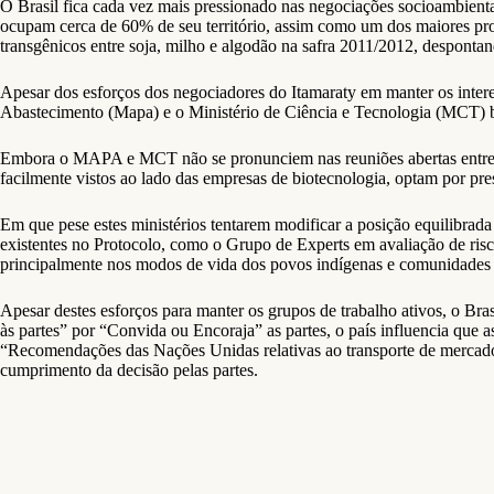
O Brasil fica cada vez mais pressionado nas negociações socioambientai
ocupam cerca de 60% de seu território, assim como um dos maiores pro
transgênicos entre soja, milho e algodão na safra 2011/2012, despont
Apesar dos esforços dos negociadores do Itamaraty em manter os interes
Abastecimento (Mapa) e o Ministério de Ciência e Tecnologia (MCT) bu
Embora o MAPA e MCT não se pronunciem nas reuniões abertas entre gove
facilmente vistos ao lado das empresas de biotecnologia, optam por pre
Em que pese estes ministérios tentarem modificar a posição equilibrada
existentes no Protocolo, como o Grupo de Experts em avaliação de risc
principalmente nos modos de vida dos povos indígenas e comunidades l
Apesar destes esforços para manter os grupos de trabalho ativos, o Bra
às partes” por “Convida ou Encoraja” as partes, o país influencia qu
“Recomendações das Nações Unidas relativas ao transporte de mercadori
cumprimento da decisão pelas partes.