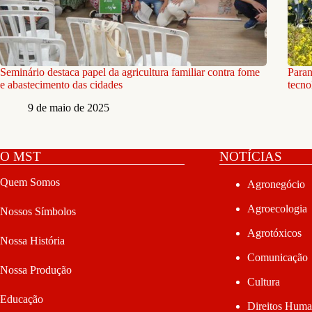
Seminário destaca papel da agricultura familiar contra fome
Paran
e abastecimento das cidades
tecno
9 de maio de 2025
O MST
NOTÍCIAS
Quem Somos
Agronegócio
Agroecologia
Nossos Símbolos
Agrotóxicos
Nossa História
Comunicação
Nossa Produção
Cultura
Educação
Direitos Hum