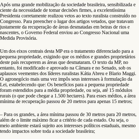
Após uma grande mobilização da sociedade brasileira, sensibilizada e
ciente da necessidade de tomar decisões firmes, a excelentíssima
Presidenta corretamente realizou vetos ao texto ruralista construído no
Congresso. Para preencher o lugar dos artigos vetados, que tratavam
justamente da recuperação de áreas desmatadas em beiras de rios e
nascentes, o Governo Federal enviou ao Congresso Nacional uma
Medida Provisória.
Um dos eixos centrais desta MP era o tratamento diferenciado para a
pequena propriedade, exigindo que os médios e grandes proprietários
deste país recuperem as áreas que desmataram. O texto da MP, no
entanto, foi modificado e aprovado na Câmara e no Senado, sob os
aplausos veementes dos líderes ruralistas Kátia Abreu e Blario Maggi.
O agronegócio mais uma vez impôs seus interesses à formulação da
Lei, estabelecendo que: Os benefícios para a pequena propriedade
foram estendidos para a média propriedade, ou seja, até 15 módulos
rurais (o que pode chegar a 1.500 hectares). Para esses médios, a área
mínima de recuperação passou de 20 metros para apenas 15 metros;
– Para os grandes, a área mínima passou de 30 metros para 20 metros,
além de o limite máximo ficar a critério de cada estado. Ou seja, o
meio ambiente estará sujeito aos interesses políticos estaduais, mesmo
tendo impactos sobre toda a sociedade brasileira;