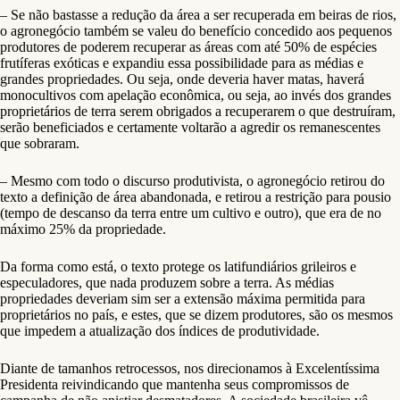
– Se não bastasse a redução da área a ser recuperada em beiras de rios,
o agronegócio também se valeu do benefício concedido aos pequenos
produtores de poderem recuperar as áreas com até 50% de espécies
frutíferas exóticas e expandiu essa possibilidade para as médias e
grandes propriedades. Ou seja, onde deveria haver matas, haverá
monocultivos com apelação econômica, ou seja, ao invés dos grandes
proprietários de terra serem obrigados a recuperarem o que destruíram,
serão beneficiados e certamente voltarão a agredir os remanescentes
que sobraram.
– Mesmo com todo o discurso produtivista, o agronegócio retirou do
texto a definição de área abandonada, e retirou a restrição para pousio
(tempo de descanso da terra entre um cultivo e outro), que era de no
máximo 25% da propriedade.
Da forma como está, o texto protege os latifundiários grileiros e
especuladores, que nada produzem sobre a terra. As médias
propriedades deveriam sim ser a extensão máxima permitida para
proprietários no país, e estes, que se dizem produtores, são os mesmos
que impedem a atualização dos índices de produtividade.
Diante de tamanhos retrocessos, nos direcionamos à Excelentíssima
Presidenta reivindicando que mantenha seus compromissos de