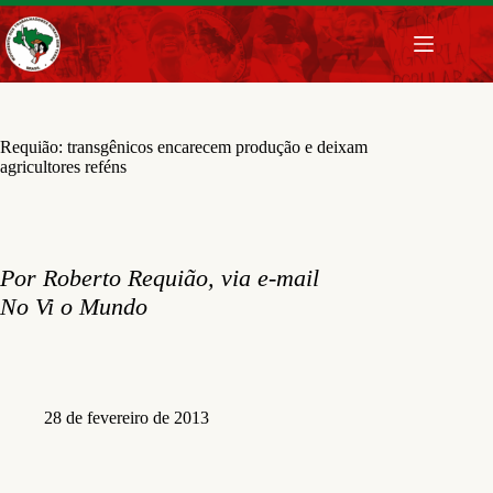
Pular
para
o
conteúdo
Requião: transgênicos encarecem produção e deixam
agricultores reféns
P
or Roberto Requião, via e-mail
No Vi o Mundo
28 de fevereiro de 2013