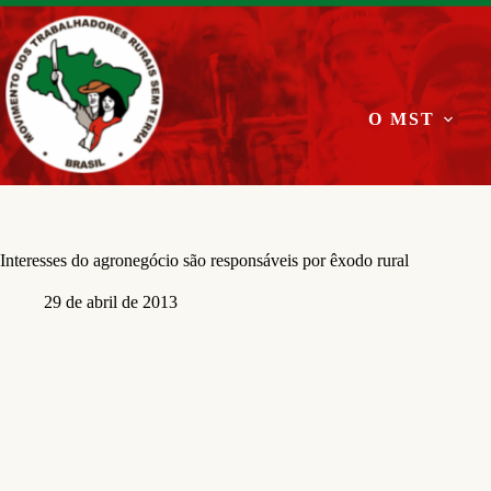
Pular
para
o
conteúdo
O MST
Interesses do agronegócio são responsáveis por êxodo rural
29 de abril de 2013