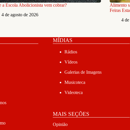
 a Escola Abolicionista vem cobrar?
Alimento s
Feiras Est
4 de agosto de 2026
4 de
MÍDIAS
Rádios
Vídeos
Galerias de Imagens
Musicoteca
Videoteca
anos
MAIS SEÇÕES
smo
Opinião