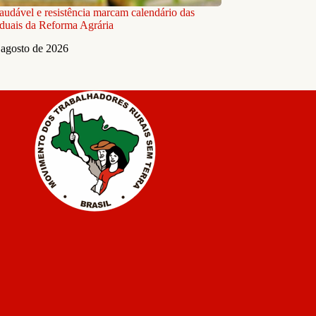
audável e resistência marcam calendário das
aduais da Reforma Agrária
 agosto de 2026