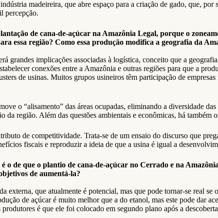
ústria madeireira, que abre espaço para a criação de gado, que, por su
il percepção.
à plantação de cana-de-açúcar na Amazônia Legal, porque o zoneam
para essa região? Como essa produção modifica a geografia da Am
randes implicações associadas à logística, conceito que a geografia rei
estabelecer conexões entre a Amazônia e outras regiões para que a prod
lusters de usinas. Muitos grupos usineiros têm participação de empresas 
move o “alisamento” das áreas ocupadas, eliminando a diversidade das 
ão da região. Além das questões ambientais e econômicas, há também os
ributo de competitividade. Trata-se de um ensaio do discurso que prega
ícios fiscais e reproduzir a ideia de que a usina é igual a desenvolvim
é o de que o plantio de cana-de-açúcar no Cerrado e na Amazônia 
objetivos de aumentá-la?
nda externa, que atualmente é potencial, mas que pode tornar-se real 
produção de açúcar é muito melhor que a do etanol, mas este pode dar a
s produtores é que ele foi colocado em segundo plano após a descoberta