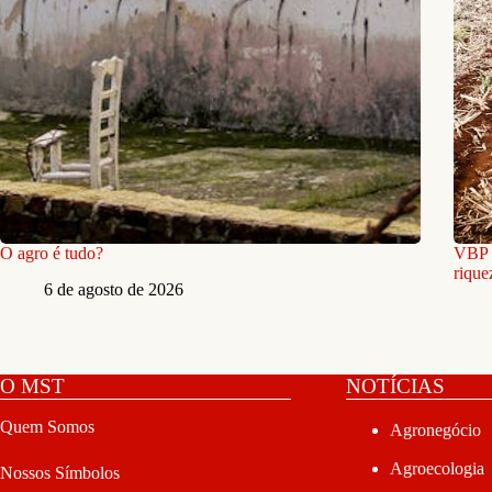
O agro é tudo?
VBP b
rique
6 de agosto de 2026
O MST
NOTÍCIAS
Quem Somos
Agronegócio
Agroecologia
Nossos Símbolos