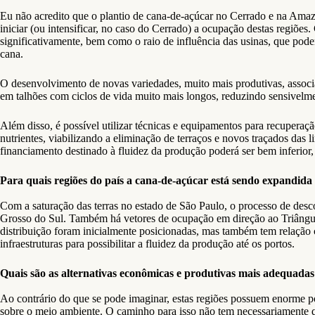
Eu não acredito que o plantio de cana-de-açúcar no Cerrado e na Amazô
iniciar (ou intensificar, no caso do Cerrado) a ocupação destas regiõ
significativamente, bem como o raio de influência das usinas, que pode
cana.
O desenvolvimento de novas variedades, muito mais produtivas, associada
em talhões com ciclos de vida muito mais longos, reduzindo sensivelm
Além disso, é possível utilizar técnicas e equipamentos para recupera
nutrientes, viabilizando a eliminação de terraços e novos traçados das
financiamento destinado à fluidez da produção poderá ser bem inferior, 
Para quais regiões do país a cana-de-açúcar está sendo expandida
Com a saturação das terras no estado de São Paulo, o processo de des
Grosso do Sul. Também há vetores de ocupação em direção ao Triângulo
distribuição foram inicialmente posicionadas, mas também tem relação
infraestruturas para possibilitar a fluidez da produção até os portos.
Quais são as alternativas econômicas e produtivas mais adequada
Ao contrário do que se pode imaginar, estas regiões possuem enorme po
sobre o meio ambiente. O caminho para isso não tem necessariamente que