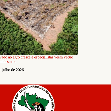
ivado ao agro cresce e especialistas veem vácuo
antidesmate
e julho de 2026