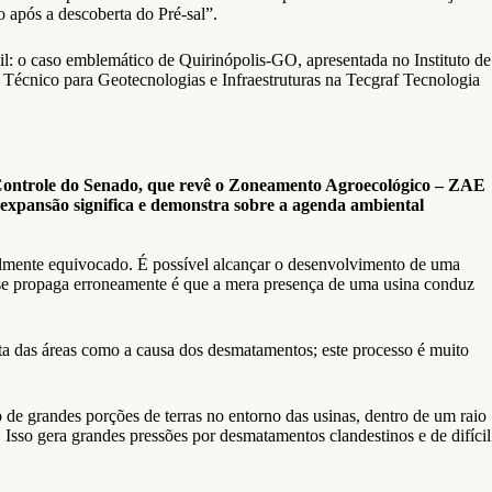
o após a descoberta do Pré-sal”.
il: o caso emblemático de Quirinópolis-GO, apresentada no Instituto de
écnico para Geotecnologias e Infraestruturas na Tecgraf Tecnologia
 Controle do Senado, que revê o Zoneamento Agroecológico – ZAE
expansão significa e demonstra sobre a agenda ambiental
lmente equivocado. É possível alcançar o desenvolvimento de uma
ue se propaga erroneamente é que a mera presença de uma usina conduz
a das áreas como a causa dos desmatamentos; este processo é muito
de grandes porções de terras no entorno das usinas, dentro de um raio
. Isso gera grandes pressões por desmatamentos clandestinos e de difícil