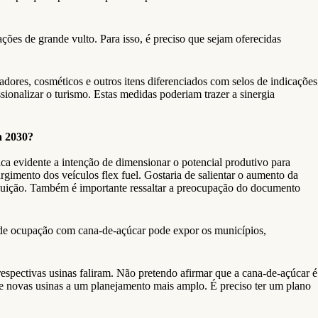
ções de grande vulto. Para isso, é preciso que sejam oferecidas
dores, cosméticos e outros itens diferenciados com selos de indicações
sionalizar o turismo. Estas medidas poderiam trazer a sinergia
a 2030?
ica evidente a intenção de dimensionar o potencial produtivo para
rgimento dos veículos flex fuel. Gostaria de salientar o aumento da
tribuição. Também é importante ressaltar a preocupação do documento
o de ocupação com cana-de-açúcar pode expor os municípios,
spectivas usinas faliram. Não pretendo afirmar que a cana-de-açúcar é
de novas usinas a um planejamento mais amplo. É preciso ter um plano