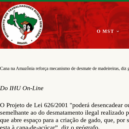
Pular
para
o
conteúdo
O MST
Cana na Amazônia reforça mecanismo de desmate de madeireiras, diz 
Do IHU On-Line
O Projeto de Lei 626/2001 "poderá desencadear 
semelhante ao do desmatamento ilegal realizado pe
que abre espaço para a criação de gado, que, por s
esta à cana-de-açúcar”, diz o geógrafo.