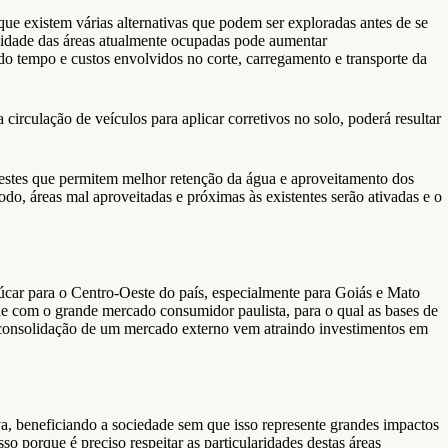
ue existem várias alternativas que podem ser exploradas antes de se
tividade das áreas atualmente ocupadas pode aumentar
do tempo e custos envolvidos no corte, carregamento e transporte da
irculação de veículos para aplicar corretivos no solo, poderá resultar
 estes que permitem melhor retenção da água e aproveitamento dos
do, áreas mal aproveitadas e próximas às existentes serão ativadas e o
úcar para o Centro-Oeste do país, especialmente para Goiás e Mato
e com o grande mercado consumidor paulista, para o qual as bases de
a consolidação de um mercado externo vem atraindo investimentos em
a, beneficiando a sociedade sem que isso represente grandes impactos
 porque é preciso respeitar as particularidades destas áreas