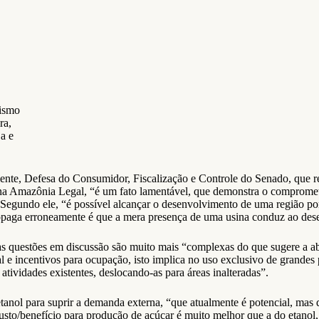
nismo
ra,
ja e
nte, Defesa do Consumidor, Fiscalização e Controle do Senado, que 
 na Amazônia Legal, “é um fato lamentável, que demonstra o comprome
egundo ele, “é possível alcançar o desenvolvimento de uma região por
e propaga erroneamente é que a mera presença de uma usina conduz ao de
ue as questões em discussão são muito mais “complexas do que sugere a
 e incentivos para ocupação, isto implica no uso exclusivo de grandes 
 atividades existentes, deslocando-as para áreas inalteradas”.
anol para suprir a demanda externa, “que atualmente é potencial, mas q
sto/benefício para produção de açúcar é muito melhor que a do etanol