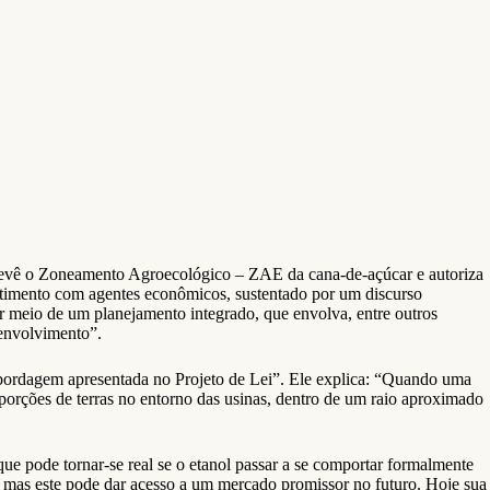
revê o Zoneamento Agroecológico – ZAE da cana-de-açúcar e autoriza
timento com agentes econômicos, sustentado por um discurso
 meio de um planejamento integrado, que envolva, entre outros
senvolvimento”.
 abordagem apresentada no Projeto de Lei”. Ele explica: “Quando uma
porções de terras no entorno das usinas, dentro de um raio aproximado
ue pode tornar-se real se o etanol passar a se comportar formalmente
, mas este pode dar acesso a um mercado promissor no futuro. Hoje sua