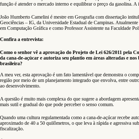
função é atender o mercado interno e equilibrar o preço da gasolina. A
João Humberto Camelini é mestre em Geografia com dissertação intitulad
Geociências – IG, da Universidade Estadual de Campinas. Atualmente 
em Computação Gráfica e como Professor Assistente na Faculdade Pol
Confira a entrevista:
Como o senhor vê a aprovação do Projeto de Lei 626/2011 pela C
da cana-de-açúcar e autoriza seu plantio em áreas alteradas e n
brasileira?
A meu ver, esta aprovação é um fato lamentável que demonstra o comp
região por meio de um planejamento integrado que envolva, entre outro
ao desenvolvimento.
A questão é muito mais complexa do que sugere a abordagem apresenta
mais sutil e gradual do que pode perceber o senso comum.
Quando uma cultura regulamentada como a cana-de-açúcar recebe autoriz
aproximado de 40 a 50 quilômetros, o que leva à rápida e agressiva subs
fiscalização.