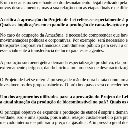
É um mecanismo semelhante ao do desmatamento ilegal realizado pela ind
novos desmatamentos, mas a sua relação com as etapas finais é de difíc
A crítica à aprovação do Projeto de Lei refere-se especialmente 
Quais as implicações em expandir a produção de cana-de-açúcar 
No caso da ocupação da Amazônia, é necessário compreender que haverá g
movimentações políticas e corporativas. Por exemplo, será necessário 
transportes corporativa financiada com dinheiro público para servir a c
essencialmente à transferência de lucro para estes agentes.
A produção sucroenergética demanda especialização produtiva, ela pro
extremamente perigoso, dando início a um processo de descaracterizaç
O Projeto de Lei se refere à presença de mão de obra barata como um at
investimentos dos grupos usineiros. O próximo passo será conceder benef
Um dos argumentos utilizados para a aprovação do Projeto de Lei 
a atual situação da produção de biocombustível no país? Quais os 
O principal objetivo de expandir a produção de etanol é suprir a dema
verdade, isso é uma aposta, pois a atual relação custo/benefício para 
mercado interno e equilibrar o preço da gasolina. A impressão geral do