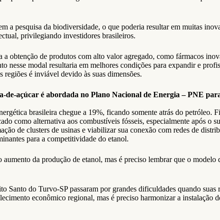
m a pesquisa da biodiversidade, o que poderia resultar em muitas inova
ctual, privilegiando investidores brasileiros.
a a obtenção de produtos com alto valor agregado, como fármacos inova
nto nesse modal resultaria em melhores condições para expandir e profis
tas regiões é inviável devido às suas dimensões.
na-de-açúcar é abordada no Plano Nacional de Energia – PNE par
nergética brasileira chegue a 19%, ficando somente atrás do petróleo. F
cado como alternativa aos combustíveis fósseis, especialmente após o su
rmação de clusters de usinas e viabilizar sua conexão com redes de dis
minantes para a competitividade do etanol.
 do aumento da produção de etanol, mas é preciso lembrar que o model
o Santo do Turvo-SP passaram por grandes dificuldades quando suas re
talecimento econômico regional, mas é preciso harmonizar a instalação 