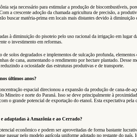
nia seja necessário para estimular a produção de biocombustíveis, porq
es. Com a crescente adoção da chamada agricultura de precisão, a produ
rão buscar matéria-prima em locais mais distantes devido à diminuição 
s à diminuição do pisoteio pelo uso racional da irrigação em lugar da c
ente o investimento em reformas.
ção de solos degradados e implementos de sulcação profunda, elementos
 linhas de cana, aumentando o rendimento por hectare plantado. Desse mo
reduzindo a ociosidade das estruturas produtivas e de transporte.
 nos últimos anos?
concentração espacial direcionou a expansão da produção de cana-de-aç
 Mineiro e norte do Paraná. Isso se deve principalmente à proximidad
 com o grande potencial de exportação do etanol. Esta expectativa pel
s e adaptadas à Amazônia e ao Cerrado?
tencial econômico e podem ser aproveitadas de forma bastante lucrativ
 passar pelo modelo agrícola uniforme adotado no restante do país. Isso