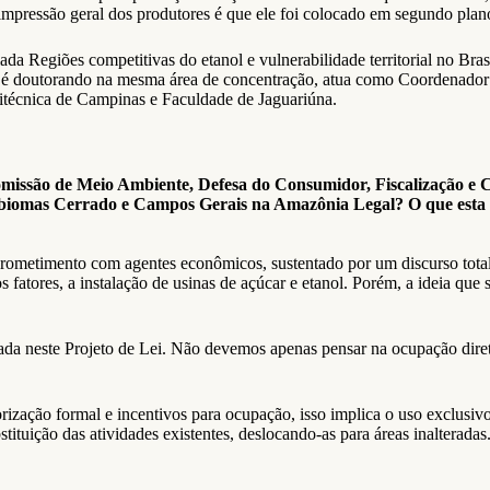
 impressão geral dos produtores é que ele foi colocado em segundo plan
a Regiões competitivas do etanol e vulnerabilidade territorial no Bras
é doutorando na mesma área de concentração, atua como Coordenador T
itécnica de Campinas e Faculdade de Jaguariúna.
omissão de Meio Ambiente, Defesa do Consumidor, Fiscalização e
os biomas Cerrado e Campos Gerais na Amazônia Legal? O que esta 
rometimento com agentes econômicos, sustentado por um discurso tota
s fatores, a instalação de usinas de açúcar e etanol. Porém, a ideia q
da neste Projeto de Lei. Não devemos apenas pensar na ocupação diret
ação formal e incentivos para ocupação, isso implica o uso exclusivo 
tituição das atividades existentes, deslocando-as para áreas inalteradas