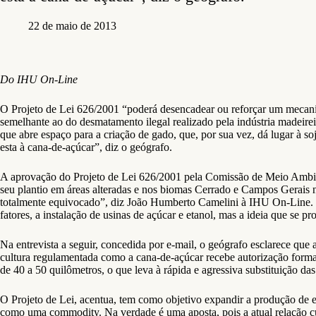
22 de maio de 2013
Do IHU On-Line
O Projeto de Lei 626/2001 “poderá desencadear ou reforçar um meca
semelhante ao do desmatamento ilegal realizado pela indústria madeirei
que abre espaço para a criação de gado, que, por sua vez, dá lugar à so
esta à cana-de-açúcar”, diz o geógrafo.
A aprovação do Projeto de Lei 626/2001 pela Comissão de Meio Ambie
seu plantio em áreas alteradas e nos biomas Cerrado e Campos Gerais
totalmente equivocado”, diz João Humberto Camelini à IHU On-Line. S
fatores, a instalação de usinas de açúcar e etanol, mas a ideia que s
Na entrevista a seguir, concedida por e-mail, o geógrafo esclarece q
cultura regulamentada como a cana-de-açúcar recebe autorização formal
de 40 a 50 quilômetros, o que leva à rápida e agressiva substituição das
O Projeto de Lei, acentua, tem como objetivo expandir a produção de et
como uma commodity. Na verdade é uma aposta, pois a atual relação cu