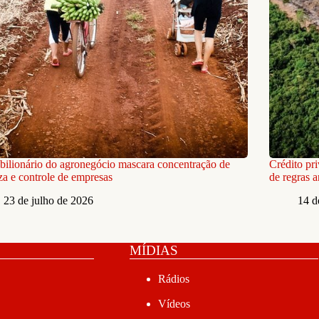
ilionário do agronegócio mascara concentração de
Crédito pr
za e controle de empresas
de regras 
23 de julho de 2026
14 d
MÍDIAS
Rádios
Vídeos