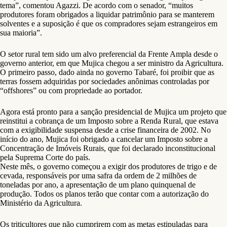
tema”, comentou Agazzi. De acordo com o senador, “muitos
produtores foram obrigados a liquidar patrimônio para se manterem
solventes e a suposição é que os compradores sejam estrangeiros em
sua maioria”.
O setor rural tem sido um alvo preferencial da Frente Ampla desde o
governo anterior, em que Mujica chegou a ser ministro da Agricultura.
O primeiro passo, dado ainda no governo Tabaré, foi proibir que as
terras fossem adquiridas por sociedades anônimas controladas por
“offshores” ou com propriedade ao portador.
Agora está pronto para a sanção presidencial de Mujica um projeto que
reinstitui a cobrança de um Imposto sobre a Renda Rural, que estava
com a exigibilidade suspensa desde a crise financeira de 2002. No
início do ano, Mujica foi obrigado a cancelar um Imposto sobre a
Concentração de Imóveis Rurais, que foi declarado inconstitucional
pela Suprema Corte do país.
Neste mês, o governo começou a exigir dos produtores de trigo e de
cevada, responsáveis por uma safra da ordem de 2 milhões de
toneladas por ano, a apresentação de um plano quinquenal de
produção. Todos os planos terão que contar com a autorização do
Ministério da Agricultura.
Os triticultores que não cumprirem com as metas estipuladas para