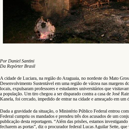
Por Daniel Santini
Da Repórter Brasil
A cidade de Luciara, na região do Araguaia, no nordeste do Mato Gross
Desenvolvimento Sustentável em uma região de várzea nas margens do r
locais, expulsaram professores e estudantes universitários que visitav
a população. Um tiro chegou a ser disparado contra a casa de José Raimu
Kanela, foi cercado, impedido de entrar na cidade e ameaçado em um d
Dada a gravidade da situação, o Ministério Público Federal entrou com
Federal cumpriu os mandados e prendeu três dos acusados de um conjunt
publicação desta reportagem. “Além das prisões, estamos investigando 
fecharem as portas”, diz o procurador federal Lucas Aguilar Sette, que 