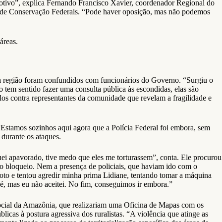
otivo”, explica Fernando Francisco Xavier, coordenador Regional do
 de Conservação Federais. “Pode haver oposição, mas não podemos
áreas.
 região foram confundidos com funcionários do Governo. “Surgiu o
o tem sentido fazer uma consulta pública às escondidas, elas são
os contra representantes da comunidade que revelam a fragilidade e
“Estamos sozinhos aqui agora que a Polícia Federal foi embora, sem
durante os ataques.
uei apavorado, tive medo que eles me torturassem”, conta. Ele procurou
o no bloqueio. Nem a presença de policiais, que haviam ido com o
moto e tentou agredir minha prima Lidiane, tentando tomar a máquina
pé, mas eu não aceitei. No fim, conseguimos ir embora.”
Social da Amazônia, que realizariam uma Oficina de Mapas com os
licas à postura agressiva dos ruralistas. “A violência que atinge as