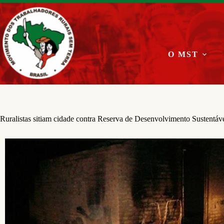
Pular
para
o
conteúdo
O MST
Ruralistas sitiam cidade contra Reserva de Desenvolvimento Sustentáv