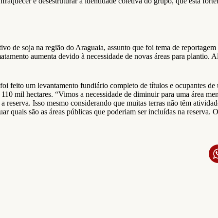
raquecer e desestruturar a identidade coletiva do grupo, que está fortem
ivo de soja na região do Araguaia, assunto que foi tema de reportagem
smatamento aumenta devido à necessidade de novas áreas para plantio. Al
oi feito um levantamento fundiário completo de títulos e ocupantes de u
110 mil hectares. “Vimos a necessidade de diminuir para uma área meno
r a reserva. Isso mesmo considerando que muitas terras não têm ativida
ar quais são as áreas públicas que poderiam ser incluídas na reserva. 