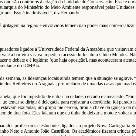
s que são contrários à criação da Unidade de Conservação. Esse é o m
autarquia do Ministério do Meio Ambiente responsável pelas Unidades
grupos. Isso é inadmissível”, diz Fernando.
Há grilagem na região e envolvidos temem não poder mais comercializar 
sadores ligados à Universidade Federal da Amazônia que visitavam a
erva e a barreira visava impedir o acesso do Instituto Chico Mendes. Nã
er o debate e é legítimo [que haja oposição], mas aconteceram atentad
resentante do ICMBio.
a semana, as lideranças locais ainda temem que a situação se agrave. 
 dos Retireiros do Araguaia, proprietário de uma das casas queimadas 
Kanela, que foi impedido de entrar na cidade, cercado e ameaçado. “Fiq
 ao tentar se dirigir à delegacia para registrar a ocorrência, foi parad
s estavam exaltadas, um grupo me cercou, tirou a chave da ignição da 
 de tirar foto. Eles falaram que eu tinha de deixar a moto e voltar a 
arados professores e estudantes ligados ao projeto Nova Cartografia 
rinho Neto e Antonio João Castrillon. Os acadêmicos fizeram críticas púb