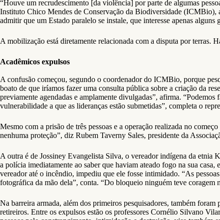
“Houve um recrudescimento [da violência] por parte de algumas pessoa
Instituto Chico Mendes de Conservação da Biodiversidade (ICMBio), 
admitir que um Estado paralelo se instale, que interesse apenas alguns 
A mobilização está diretamente relacionada com a disputa por terras. 
Acadêmicos expulsos
A confusão começou, segundo o coordenador do ICMBio, porque pesqui
boato de que iríamos fazer uma consulta pública sobre a criação da res
previamente agendadas e amplamente divulgadas”, afirma. “Podemos faz
vulnerabilidade a que as lideranças estão submetidas”, completa o rep
Mesmo com a prisão de três pessoas e a operação realizada no começo d
nenhuma proteção”, diz Rubem Taverny Sales, presidente da Associação
A outra é de Jossiney Evangelista Silva, o vereador indígena da etnia 
a polícia imediatamente ao saber que haviam ateado fogo na sua casa, e,
vereador até o incêndio, impediu que ele fosse intimidado. “As pessoa
fotográfica da mão dela”, conta. “Do bloqueio ninguém teve coragem nem
Na barreira armada, além dos primeiros pesquisadores, também foram p
retireiros. Entre os expulsos estão os professores Cornélio Silvano Vila