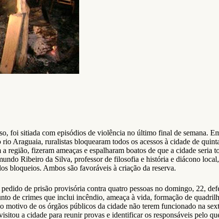
o, foi sitiada com episódios de violência no último final de semana. E
io Araguaia, ruralistas bloquearam todos os acessos à cidade de quin
am a região, fizeram ameaças e espalharam boatos de que a cidade seria
ndo Ribeiro da Silva, professor de filosofia e história e diácono local
os bloqueios. Ambos são favoráveis à criação da reserva.
 pedido de prisão provisória contra quatro pessoas no domingo, 22, de
o de crimes que inclui incêndio, ameaça à vida, formação de quadrilha
o motivo de os órgãos públicos da cidade não terem funcionado na sext
visitou a cidade para reunir provas e identificar os responsáveis pelo 