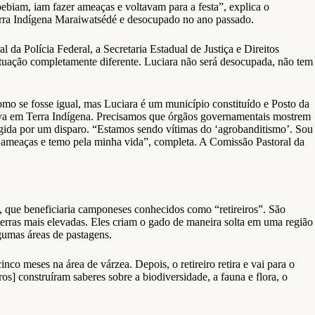
biam, iam fazer ameaças e voltavam para a festa”, explica o
 Terra Indígena Maraiwatsédé e desocupado no ano passado.
da Polícia Federal, a Secretaria Estadual de Justiça e Direitos
ituação completamente diferente. Luciara não será desocupada, não tem
mo se fosse igual, mas Luciara é um município constituído e Posto da
ava em Terra Indígena. Precisamos que órgãos governamentais mostrem
ngida por um disparo. “Estamos sendo vítimas do ‘agrobanditismo’. Sou
o ameaças e temo pela minha vida”, completa. A Comissão Pastoral da
l, que beneficiaria camponeses conhecidos como “retireiros”. São
 terras mais elevadas. Eles criam o gado de maneira solta em uma região
gumas áreas de pastagens.
co meses na área de várzea. Depois, o retireiro retira e vai para o
iros] construíram saberes sobre a biodiversidade, a fauna e flora, o