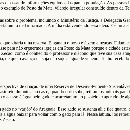
as e passando informações equivocadas para a população. As pessoas be
am o exemplo de Posto da Mata, vilarejo irregular construído dentro da
sobre o problema, incluindo o Ministério da Justiça, a Delegacia Geral 
stá muito mal informada. A mídia está vendendo essa ideia. E é uma s
a e que viraria uma reserva. Enganam o povo e fazem ameaças. Falam co
isse para não erguermos igrejas em Posto da Mata porque a cidade est
 Zecão, como é conhecido o professor e diácono que teve sua casa ati
aia, de que o avanço da soja não suje a água de veneno. Tenho recebid
 a perspectiva de criação de uma Reserva de Desenvolvimento Sustentáve
astoreio durante as secas e, quando o rio sobe, retiram os animais para
 o acesso à água pelo gado e acarretariam no pisoteio exagerado de al
o no ‘varjão’ do Araguaia. Esse gado se sustenta ali e fica quatro, cin
era a água baixar para voltar com o gado para lá. Nessa labuta, [os retire
z Zecão.