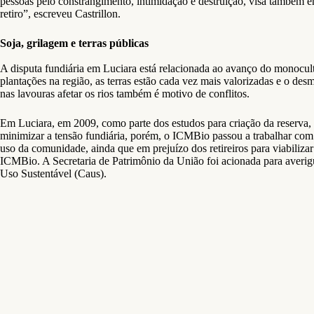
pessoas pelo constrangimento, intimidação e destruição, visa também enf
retiro”, escreveu Castrillon.
Soja, grilagem e terras públicas
A disputa fundiária em Luciara está relacionada ao avanço do monocult
plantações na região, as terras estão cada vez mais valorizadas e o de
nas lavouras afetar os rios também é motivo de conflitos.
Em Luciara, em 2009, como parte dos estudos para criação da reserva, f
minimizar a tensão fundiária, porém, o ICMBio passou a trabalhar com 
uso da comunidade, ainda que em prejuízo dos retireiros para viabiliza
ICMBio. A Secretaria de Patrimônio da União foi acionada para averigu
Uso Sustentável (Caus).