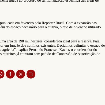
ente ligada ao processo de territorialização específica das áreas de
 publicada em fevereiro pela Repórter Brasil. Com a expansão das
ém do espaço necessário para o cultivo, o fato de o veneno utilizado
ma área de 198 mil hectares, considerada ideal para a reserva. Para
r em função dos conflitos existentes. Decidimos delimitar o espaço de
de agrícola”, explica Fernando Francisco Xavier, o coordenador do
Os retireiros já entraram com pedido de Concessão de Autorização de