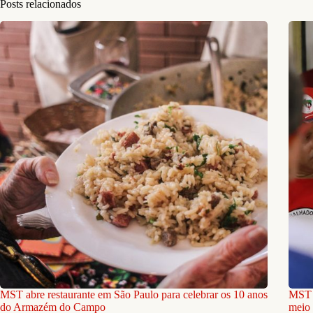
Posts relacionados
MST abre restaurante em São Paulo para celebrar os 10 anos
MST e
do Armazém do Campo
meio 