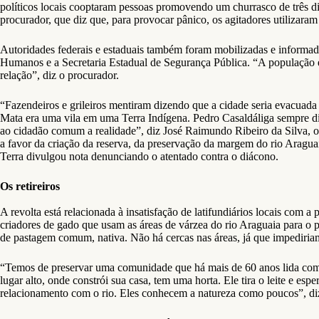
políticos locais cooptaram pessoas promovendo um churrasco de três di
procurador, que diz que, para provocar pânico, os agitadores utilizar
Autoridades federais e estaduais também foram mobilizadas e informadas 
Humanos e a Secretaria Estadual de Segurança Pública. “A população e
relação”, diz o procurador.
“Fazendeiros e grileiros mentiram dizendo que a cidade seria evacuad
Mata era uma vila em uma Terra Indígena. Pedro Casaldáliga sempre d
ao cidadão comum a realidade”, diz José Raimundo Ribeiro da Silva, o
a favor da criação da reserva, da preservação da margem do rio Aragu
Terra divulgou nota denunciando o atentado contra o diácono.
Os retireiros
A revolta está relacionada à insatisfação de latifundiários locais com
criadores de gado que usam as áreas de várzea do rio Araguaia para o p
de pastagem comum, nativa. Não há cercas nas áreas, já que impediriam
“Temos de preservar uma comunidade que há mais de 60 anos lida com gad
lugar alto, onde constrói sua casa, tem uma horta. Ele tira o leite e esp
relacionamento com o rio. Eles conhecem a natureza como poucos”, di