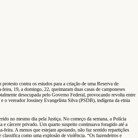
m protesto contra os estudos para a criação de uma Reserva de
ta-feira, 19, a domingo, 22, queimaram duas casas de camponeses
 totalmente desocupada pelo Governo Federal, provocando revolta entre
, e o vereador Jossiney Evangelista Silva (PSDB), indígena da etnia
ferido no mesmo dia pela Justiça. No começo da semana, a Polícia
 e cárcere privado. Um quarto suspeito continuava foragido até a
a-feira. A menos que estejam apoiando, não faz sentido repartições
que classifica como uma explosão de violência. “Os fazendeiros e