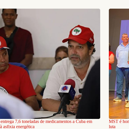
ntrega 7,6 toneladas de medicamentos a Cuba em
MST é home
à asfixia energética
luta