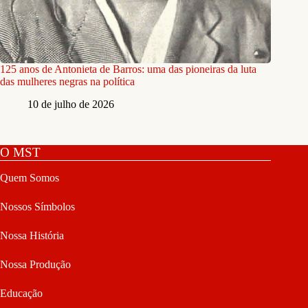
125 anos de Antonieta de Barros: uma das pioneiras da luta
das mulheres negras na política
10 de julho de 2026
O MST
Quem Somos
Nossos Símbolos
Nossa História
Nossa Produção
Educação