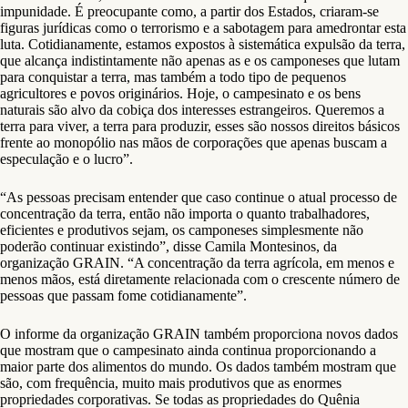
impunidade. É preocupante como, a partir dos Estados, criaram-se
figuras jurídicas como o terrorismo e a sabotagem para amedrontar esta
luta. Cotidianamente, estamos expostos à sistemática expulsão da terra,
que alcança indistintamente não apenas as e os camponeses que lutam
para conquistar a terra, mas também a todo tipo de pequenos
agricultores e povos originários. Hoje, o campesinato e os bens
naturais são alvo da cobiça dos interesses estrangeiros. Queremos a
terra para viver, a terra para produzir, esses são nossos direitos básicos
frente ao monopólio nas mãos de corporações que apenas buscam a
especulação e o lucro”.
“As pessoas precisam entender que caso continue o atual processo de
concentração da terra, então não importa o quanto trabalhadores,
eficientes e produtivos sejam, os camponeses simplesmente não
poderão continuar existindo”, disse Camila Montesinos, da
organização GRAIN. “A concentração da terra agrícola, em menos e
menos mãos, está diretamente relacionada com o crescente número de
pessoas que passam fome cotidianamente”.
O informe da organização GRAIN também proporciona novos dados
que mostram que o campesinato ainda continua proporcionando a
maior parte dos alimentos do mundo. Os dados também mostram que
são, com frequência, muito mais produtivos que as enormes
propriedades corporativas. Se todas as propriedades do Quênia