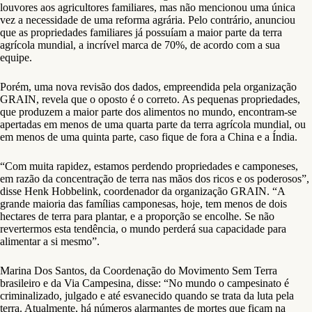
louvores aos agricultores familiares, mas não mencionou uma única
vez a necessidade de uma reforma agrária. Pelo contrário, anunciou
que as propriedades familiares já possuíam a maior parte da terra
agrícola mundial, a incrível marca de 70%, de acordo com a sua
equipe.
Porém, uma nova revisão dos dados, empreendida pela organização
GRAIN, revela que o oposto é o correto. As pequenas propriedades,
que produzem a maior parte dos alimentos no mundo, encontram-se
apertadas em menos de uma quarta parte da terra agrícola mundial, ou
em menos de uma quinta parte, caso fique de fora a China e a Índia.
“Com muita rapidez, estamos perdendo propriedades e camponeses,
em razão da concentração de terra nas mãos dos ricos e os poderosos”,
disse Henk Hobbelink, coordenador da organização GRAIN. “A
grande maioria das famílias camponesas, hoje, tem menos de dois
hectares de terra para plantar, e a proporção se encolhe. Se não
revertermos esta tendência, o mundo perderá sua capacidade para
alimentar a si mesmo”.
Marina Dos Santos, da Coordenação do Movimento Sem Terra
brasileiro e da Via Campesina, disse: “No mundo o campesinato é
criminalizado, julgado e até esvanecido quando se trata da luta pela
terra. Atualmente, há números alarmantes de mortes que ficam na