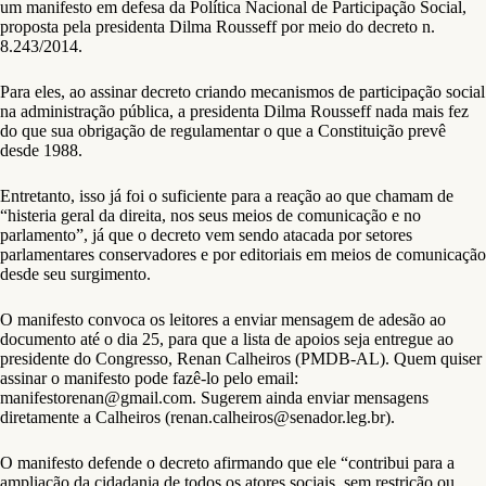
um manifesto em defesa da Política Nacional de Participação Social,
proposta pela presidenta Dilma Rousseff por meio do decreto n.
8.243/2014.
Para eles, ao assinar decreto criando mecanismos de participação social
na administração pública, a presidenta Dilma Rousseff nada mais fez
do que sua obrigação de regulamentar o que a Constituição prevê
desde 1988.
Entretanto, isso já foi o suficiente para a reação ao que chamam de
“histeria geral da direita, nos seus meios de comunicação e no
parlamento”, já que o decreto vem sendo atacada por setores
parlamentares conservadores e por editoriais em meios de comunicação
desde seu surgimento.
O manifesto convoca os leitores a enviar mensagem de adesão ao
documento até o dia 25, para que a lista de apoios seja entregue ao
presidente do Congresso, Renan Calheiros (PMDB-AL). Quem quiser
assinar o manifesto pode fazê-lo pelo email:
manifestorenan@gmail.com
. Sugerem ainda enviar mensagens
diretamente a Calheiros (
renan.calheiros@senador.leg.br
).
O manifesto defende o decreto afirmando que ele “contribui para a
ampliação da cidadania de todos os atores sociais, sem restrição ou