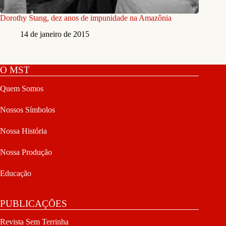
Dorothy Stang, dez anos de impunidade na Amazônia
14 de janeiro de 2015
O MST
Quem Somos
Nossos Símbolos
Nossa História
Nossa Produção
Educação
PUBLICAÇÕES
Revista Sem Terrinha