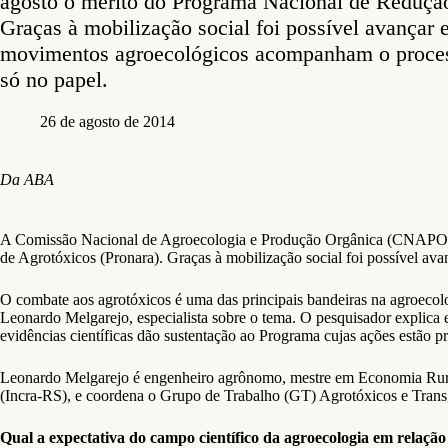
agosto o mérito do Programa Nacional de Redução
Graças à mobilização social foi possível avançar
movimentos agroecológicos acompanham o process
só no papel.
26 de agosto de 2014
Da ABA
A Comissão Nacional de Agroecologia e Produção Orgânica (CNAPO), f
de Agrotóxicos (Pronara). Graças à mobilização social foi possível a
O combate aos agrotóxicos é uma das principais bandeiras na agroecol
Leonardo Melgarejo, especialista sobre o tema. O pesquisador explica 
evidências científicas dão sustentação ao Programa cujas ações estão pre
Leonardo Melgarejo é engenheiro agrônomo, mestre em Economia Rural
(Incra-RS), e coordena o Grupo de Trabalho (GT) Agrotóxicos e Trans
Qual a expectativa do campo científico da agroecologia em relaçã