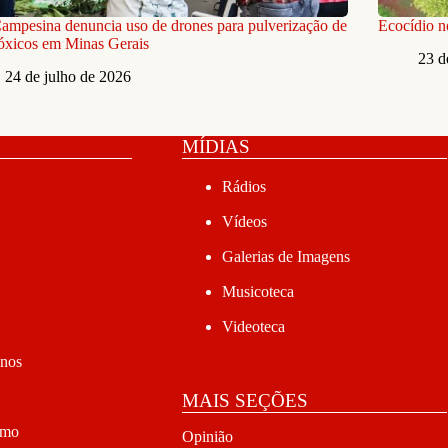
ampesina denuncia uso de drones para pulverização de
Ecocídio n
óxicos em Minas Gerais
23 d
24 de julho de 2026
MÍDIAS
Rádios
Vídeos
Galerias de Imagens
Musicoteca
Videoteca
anos
MAIS SEÇÕES
smo
Opinião