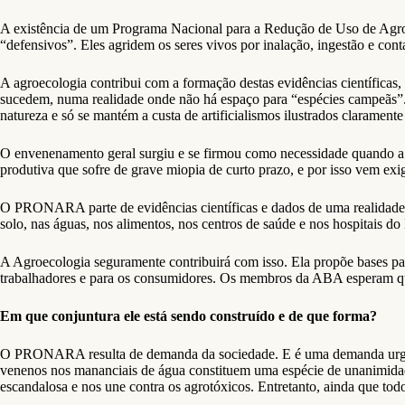
A existência de um Programa Nacional para a Redução de Uso de Agrot
“defensivos”. Eles agridem os seres vivos por inalação, ingestão e con
A agroecologia contribui com a formação destas evidências científicas,
sucedem, numa realidade onde não há espaço para “espécies campeãs”. 
natureza e só se mantém a custa de artificialismos ilustrados claramen
O envenenamento geral surgiu e se firmou como necessidade quando a in
produtiva que sofre de grave miopia de curto prazo, e por isso vem e
O PRONARA parte de evidências científicas e dados de uma realidade dr
solo, nas águas, nos alimentos, nos centros de saúde e nos hospitais do 
A Agroecologia seguramente contribuirá com isso. Ela propõe bases par
trabalhadores e para os consumidores. Os membros da ABA esperam qu
Em que conjuntura ele está sendo construído e de que forma?
O PRONARA resulta de demanda da sociedade. E é uma demanda urgent
venenos nos mananciais de água constituem uma espécie de unanimidade
escandalosa e nos une contra os agrotóxicos. Entretanto, ainda que to