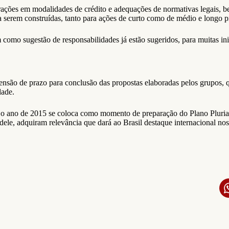
erações em modalidades de crédito e adequações de normativas legais, 
 a serem construídas, tanto para ações de curto como de médio e longo 
em como sugestão de responsabilidades já estão sugeridos, para muitas
tensão de prazo para conclusão das propostas elaboradas pelos grupos, 
dade.
igor o ano de 2015 se coloca como momento de preparação do Plano Pl
e, adquiram relevância que dará ao Brasil destaque internacional no