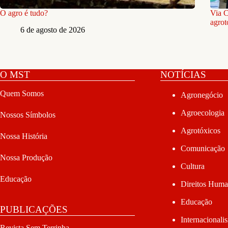
O agro é tudo?
Via C
agrot
6 de agosto de 2026
O MST
NOTÍCIAS
Quem Somos
Agronegócio
Agroecologia
Nossos Símbolos
Agrotóxicos
Nossa História
Comunicação
Nossa Produção
Cultura
Educação
Direitos Hum
Educação
PUBLICAÇÕES
Internacionali
Revista Sem Terrinha