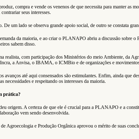
produz, compra e vende os venenos de que necessita para manter as mono
contrariar seus interesses.
De um lado se observa grande apoio social, de outro se constata gra
 a demanda da maioria, e ao criar o PLANAPO abriu a discussão sobr
eiros sabem disso.
 realista, com participação dos Ministérios do meio Ambiente, da Agr
 o Incra, a Anvisa, o IBAMA, o ICMBio e de organizações e movimento
 os avanços até aqui consensados são estimulantes. Enfim, ainda que d
necessidades e respeitando os interesses da maioria.
m prática?
eu origem. A certeza de que ele é crucial para a PLANAPO e a constit
 elaboração vem sendo desenvolvida.
l de Agroecologia e Produção Orgânica aprovou o mérito de suas conclu