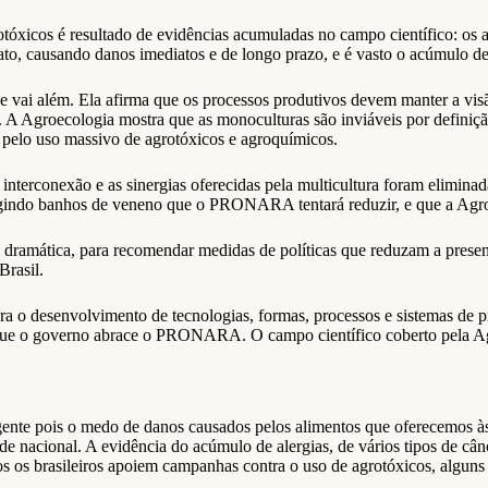
óxicos é resultado de evidências acumuladas no campo científico: os 
tato, causando danos imediatos e de longo prazo, e é vasto o acúmulo d
 e vai além. Ela afirma que os processos produtivos devem manter a vis
A Agroecologia mostra que as monoculturas são inviáveis por definição
te pelo uso massivo de agrotóxicos e agroquímicos.
terconexão e as sinergias oferecidas pela multicultura foram eliminad
xigindo banhos de veneno que o PRONARA tentará reduzir, e que a Agro
amática, para recomendar medidas de políticas que reduzam a presença 
Brasil.
a o desenvolvimento de tecnologias, formas, processos e sistemas de p
e o governo abrace o PRONARA. O campo científico coberto pela Agro
e pois o medo de danos causados pelos alimentos que oferecemos às 
 nacional. A evidência do acúmulo de alergias, de vários tipos de cân
dos os brasileiros apoiem campanhas contra o uso de agrotóxicos, algun