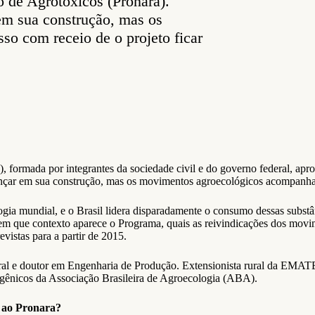
 de Agrotóxicos (Pronara).
 em sua construção, mas os
o com receio de o projeto ficar
ormada por integrantes da sociedade civil e do governo federal, apr
vançar em sua construção, mas os movimentos agroecológicos acompanham
ogia mundial, e o Brasil lidera disparadamente o consumo dessas subst
em que contexto aparece o Programa, quais as reivindicações dos movim
vistas para a partir de 2015.
 e doutor em Engenharia de Produção. Extensionista rural da EMATER
gênicos da Associação Brasileira de Agroecologia (ABA).
o ao Pronara?