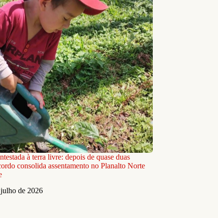
ntestada à terra livre: depois de quase duas
cordo consolida assentamento no Planalto Norte
e
 julho de 2026