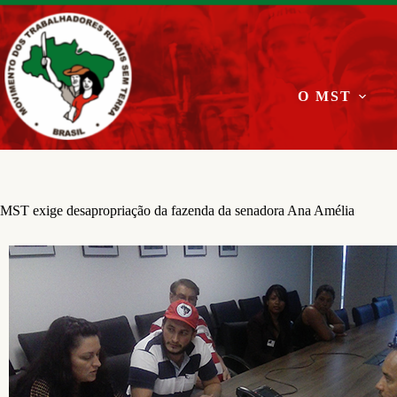
Pular
para
o
conteúdo
O MST
MST exige desapropriação da fazenda da senadora Ana Amélia