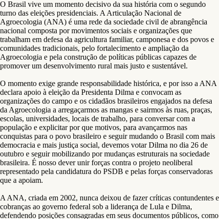
O Brasil vive um momento decisivo da sua história com o segundo
turno das eleições presidenciais. A Articulação Nacional de
Agroecologia (ANA) é uma rede da sociedade civil de abrangência
nacional composta por movimentos sociais e organizações que
trabalham em defesa da agricultura familiar, camponesa e dos povos e
comunidades tradicionais, pelo fortalecimento e ampliação da
Agroecologia e pela construção de políticas públicas capazes de
promover um desenvolvimento rural mais justo e sustentável.
O momento exige grande responsabilidade histórica, e por isso a ANA
declara apoio à eleição da Presidenta Dilma e convocam as
organizações do campo e os cidadãos brasileiros engajados na defesa
da Agroecologia a arregaçarmos as mangas e sairmos às ruas, praças,
escolas, universidades, locais de trabalho, para conversar com a
população e explicitar por que motivos, para avançarmos nas
conquistas para o povo brasileiro e seguir mudando o Brasil com mais
democracia e mais justiça social, devemos votar Dilma no dia 26 de
outubro e seguir mobilizando por mudanças estruturais na sociedade
brasileira. É nosso dever unir forças contra o projeto neoliberal
representado pela candidatura do PSDB e pelas forças conservadoras
que a apoiam.
A ANA, criada em 2002, nunca deixou de fazer críticas contundentes e
cobranças ao governo federal sob a liderança de Lula e Dilma,
defendendo posições consagradas em seus documentos públicos, como