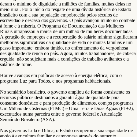
deram o mínimo de dignidade a milhões de famílias, muitas delas no
meio rural. Foi o início do resgate de uma dívida histórica do Estado
brasileiro com a sua população empobrecida pelos séculos de
escravidão e descaso dos governos. O país avançou muito no combate
à fome e à miséria. O Programa de Documentação das Mulheres
Rurais ultrapassou a marca de um milhão de mulheres documentadas.
A geração de empregos e a recuperação do salário mínimo significaram
melhorias significativas da qualidade de vida de muitas famílias e um
passo importante, embora tímido, no enfrentamento da vergonhosa
desigualdade de renda do país. Agora, muitos trabalhadores, de cabeça
erguida, não se sujeitam mais a condições de trabalho aviltantes e a
salários de fome.
Houve avanços em políticas de acesso à energia elétrica, com o
programa Luz para Todos, e nos programas habitacionais.
No semiárido brasileiro, o governo ampliou de forma consistente os
recursos públicos destinados a garantir água de qualidade para
consumo doméstico e para produção de alimentos, com os programas
Um Milhão de Cisternas (P1MC) e Uma Terra e Duas Águas (P1+2),
executados numa parceira entre o governo federal e Articulação
Semiárido Brasileiro (ASA).
Nos governos Lula e Dilma, o Estado recuperou a sua capacidade de
apoio à agricultura familiar e camponesa através do aumento