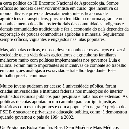
a carta política do III Encontro Nacional de Agroecologia. Somos
críticos ao modelo desenvolvimentista em curso, que incentiva os
monocultivos e provoca desmatamento, intensifica o uso de
agrotóxicos e transgênicos, provoca lentidão na reforma agrária e no
reconhecimento dos direitos territoriais das comunidades indígenas e
demais comunidades tradicionais e faz a economia do país depender da
exportação de poucas commodities agrícolas e minerais. Seguiremos
sempre críticos, vigilantes e engajados nas lutas populares.
Mas, além das críticas, é nosso dever reconhecer os avanços e dizer à
sociedade que a vida dos/as agricultores e agricultoras familiares
melhorou muito com políticas implementadas nos governos Lula e
Dilma. Foram muito importantes as iniciativas de combate ao trabalho
em condições análogas à escravidão e trabalho degradante. Este
trabalho precisa continuar.
Muitos jovens puderam ter acesso à universidade pública, foram
criadas universidades e institutos federais nos municípios do interior,
destinados recursos públicos para pesquisa e trabalhos de extensão. As
políticas de cotas apontaram um caminho para corrigir injustiças
históricas com os mais pobres e com a população negra. O projeto do
PSDB é sucatear e privatizar a educação pública, como já demonstrou
quando governou o país de 1994 a 2002.
Os Programas Bolsa Família, Brasil Sem Miséria e Mais Médicos