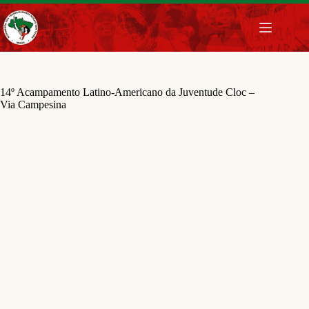
Pular
para
o
conteúdo
14º Acampamento Latino-Americano da Juventude Cloc –
Via Campesina